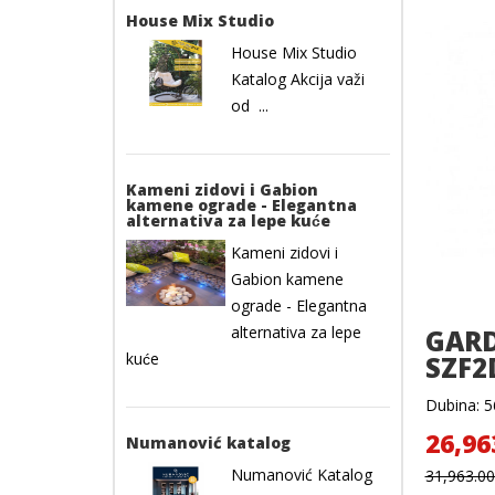
House Mix Studio
House Mix Studio
Katalog Akcija važi
od ...
Kameni zidovi i Gabion
kamene ograde - Elegantna
alternativa za lepe kuće
Kameni zidovi i
Gabion kamene
ograde - Elegantna
alternativa za lepe
GARD
kuće
SZF2
Dubina: 56
26,96
Numanović katalog
Numanović Katalog
31,963.0