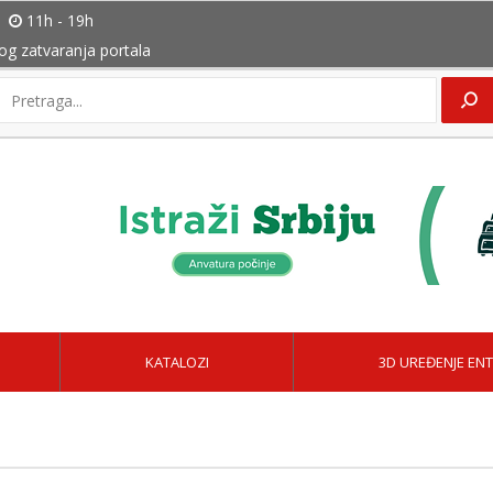
11h - 19h
bog zatvaranja portala
KATALOZI
3D UREĐENJE ENT