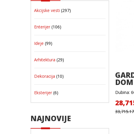
Akcijske vesti
(297)
Enterijer
(106)
Ideje
(99)
Arhitektura
(29)
GARD
Dekoracija
(10)
DOME
Dubina: 60
Eksterijer
(6)
28,71
33,715.1
NAJNOVIJE