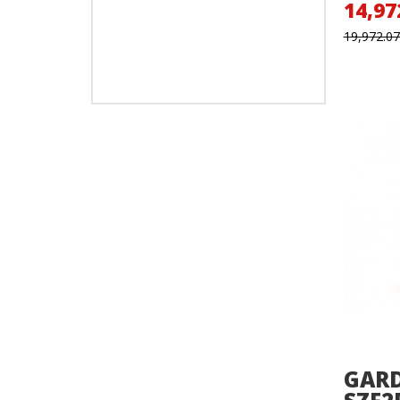
14,97
19,972.0
GARD