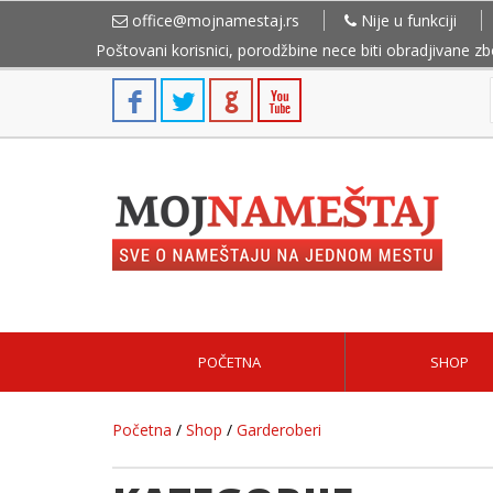
office@mojnamestaj.rs
Nije u funkciji
Poštovani korisnici, porodžbine nece biti obradjivane z
POČETNA
SHOP
Početna
/
Shop
/
Garderoberi