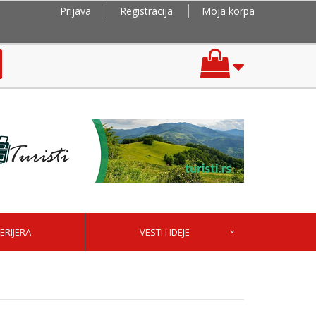
Prijava
Registracija
Moja korpa
ERIJERA
VESTI I IDEJE