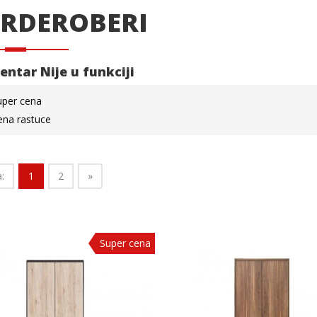
RDEROBERI
Centar
Nije u funkciji
uper cena
ena rastuce
:
1
2
»
Super cena