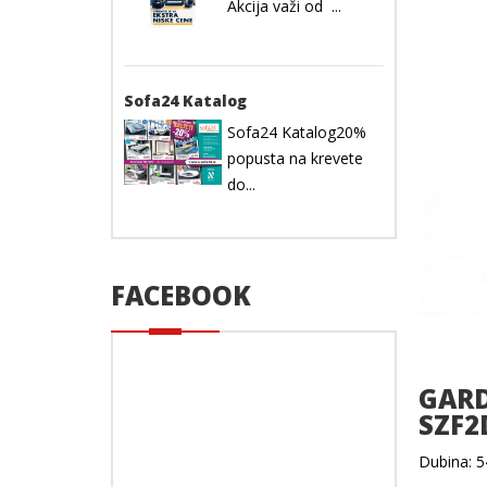
Akcija važi od ...
Sofa24 Katalog
Sofa24 Katalog20%
popusta na krevete
do...
FACEBOOK
GARD
SZF2
Dubina: 54