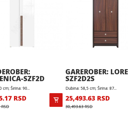
EROBER:
GAREROBER: LOR
NICA-SZF2D
SZF2D2S
 cm; Širina: 90...
Dubina: 58,5 cm; Širina: 87...
5.17 RSD
25,493.63 RSD
7 RSD
30,493.63 RSD