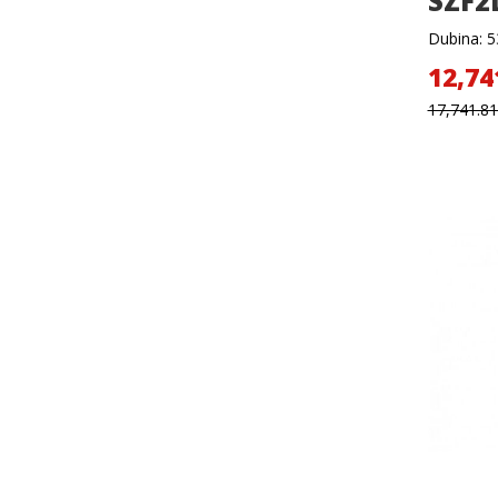
SZF2
Dubina: 53
12,74
17,741.8