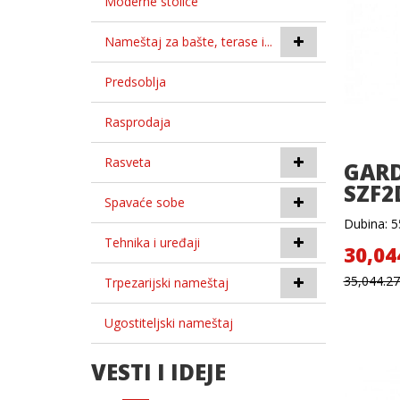
Moderne stolice
Nameštaj za bašte, terase i...
Predsoblja
Rasprodaja
Rasveta
GARD
SZF2
Spavaće sobe
Dubina: 55
Tehnika i uređaji
30,04
35,044.2
Trpezarijski nameštaj
Ugostiteljski nameštaj
VESTI I IDEJE