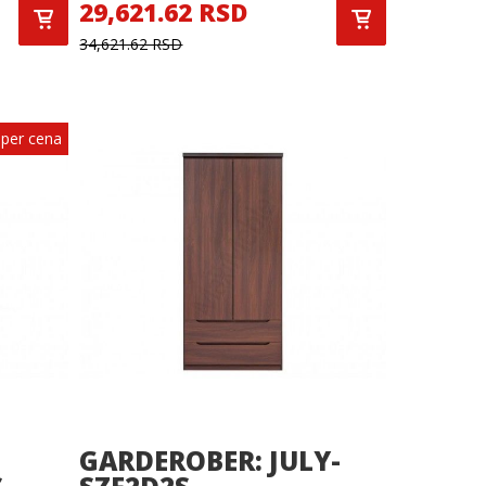
29,621.62 RSD
34,621.62 RSD
per cena
GARDEROBER: JULY-