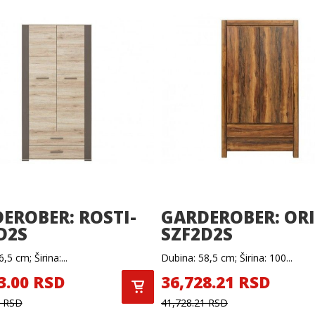
EROBER: ROSTI-
GARDEROBER: ORI
D2S
SZF2D2S
,5 cm; Širina:...
Dubina: 58,5 cm; Širina: 100...
3.00 RSD
36,728.21 RSD
0 RSD
41,728.21 RSD