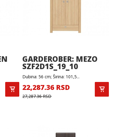
EN
GARDEROBER: MEZO
SZF2D1S_19_10
Dubina: 56 cm; Širina: 101,5...
22,287.36 RSD
27,287.36 RSD