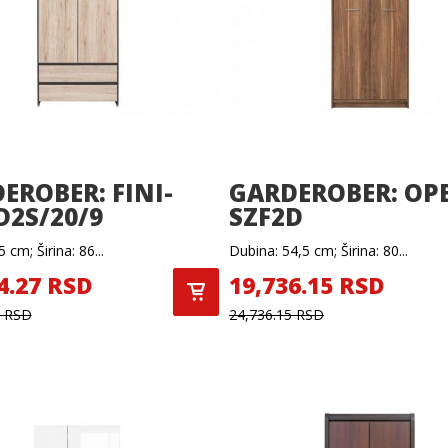
EROBER: FINI-
GARDEROBER: OP
D2S/20/9
SZF2D
 cm; Širina: 86...
Dubina: 54,5 cm; Širina: 80...
4.27 RSD
19,736.15 RSD
7 RSD
24,736.15 RSD