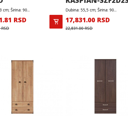
D
KASPIAN-SZF2D2
 cm; Širina: 90...
Dubina: 55,5 cm; Širina: 90...
1.81 RSD
17,831.00 RSD
1 RSD
22,831.00 RSD