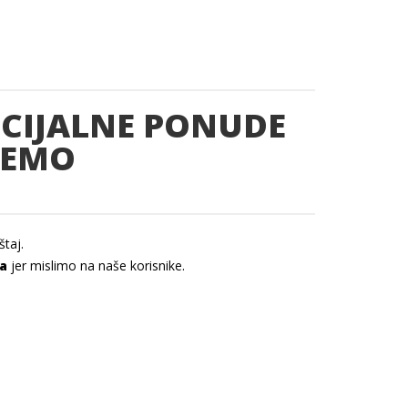
PECIJALNE PONUDE
JEMO
taj.
a
jer mislimo na naše korisnike.