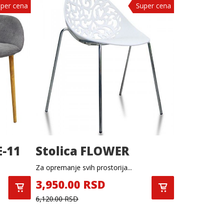
per cena
Super cena
E-11
Stolica FLOWER
Za opremanje svih prostorija...
3,950.00 RSD
6,120.00 RSD