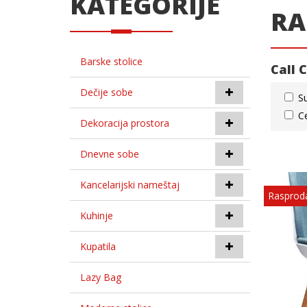
KATEGORIJE
RA
Barske stolice
Call 
Dečije sobe
S
C
Dekoracija prostora
Dnevne sobe
Kancelarijski nameštaj
Rasprod
Kuhinje
Kupatila
Lazy Bag