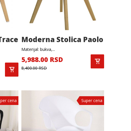
Trace
Moderna Stolica Paolo
Materijal: bukva,...
5,988.00 RSD
8,400.00 RSD
per cena
Super cena