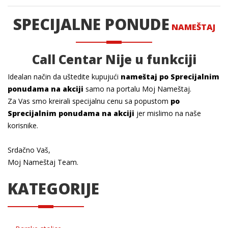
SPECIJALNE PONUDE
NAMEŠTAJ
Call Centar
Nije u funkciji
Idealan način da uštedite kupujući
nameštaj po Sprecijalnim
ponudama na akciji
samo na portalu Moj Nameštaj.
Za Vas smo kreirali specijalnu cenu sa popustom
po
Sprecijalnim ponudama na akciji
jer mislimo na naše
korisnike.
Srdačno Vaš,
Moj Nameštaj Team.
KATEGORIJE