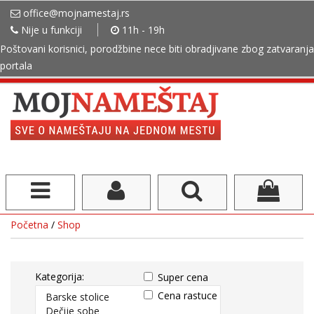
office@mojnamestaj.rs
Nije u funkciji
11h - 19h
Poštovani korisnici, porodžbine nece biti obradjivane zbog zatvaranja
portala
Početna
/
Shop
Kategorija:
Super cena
Cena rastuce