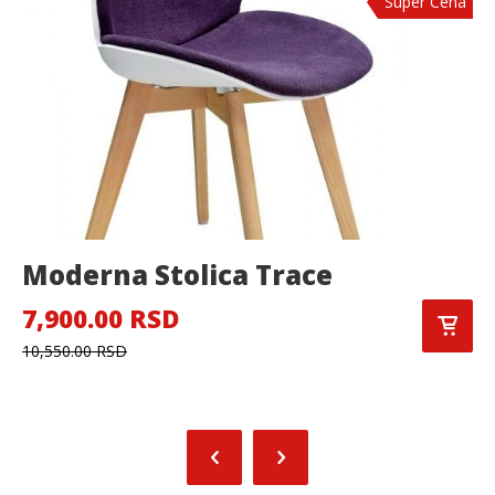
Super Cena
Moderna Stolica Trace
7,900.00 RSD
10,550.00 RSD
1