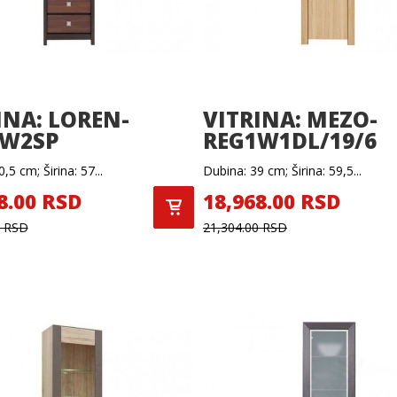
INA: LOREN-
VITRINA: MEZO-
1W2SP
REG1W1DL/19/6
,5 cm; Širina: 57...
Dubina: 39 cm; Širina: 59,5...
8.00 RSD
18,968.00 RSD
0 RSD
21,304.00 RSD