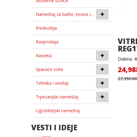
Moderne stolice
Nameštaj za bašte, terase i...
Predsoblja
VITR
Rasprodaja
REG
Rasveta
Dubina: 40
24,98
Spavaće sobe
27,350.0
Tehnika i uređaji
Trpezarijski nameštaj
Ugostiteljski nameštaj
VESTI I IDEJE