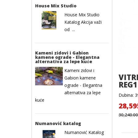
House Mix Studio
House Mix Studio
Katalog Akcija važi
od ...
Kameni zidovi i Gabion
kamene ograde - Elegantna
alternativa za lepe kuće
Kameni zidovi i
VITR
Gabion kamene
REG
ograde - Elegantna
alternativa za lepe
Dubina: 39
kuće
28,59
30,240.0
Numanović katalog
Numanović Katalog