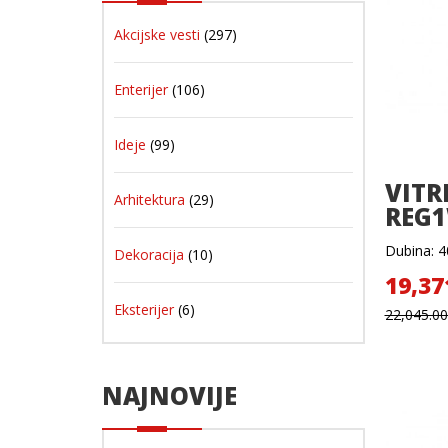
Akcijske vesti
(297)
Enterijer
(106)
Ideje
(99)
VITR
Arhitektura
(29)
REG
Dubina: 40
Dekoracija
(10)
19,37
Eksterijer
(6)
22,045.0
NAJNOVIJE