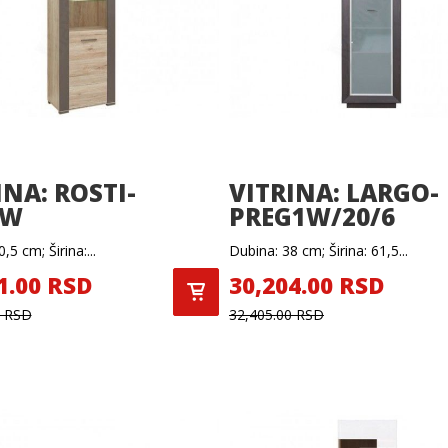
INA: ROSTI-
VITRINA: LARGO-
1W
PREG1W/20/6
,5 cm; Širina:...
Dubina: 38 cm; Širina: 61,5...
1.00 RSD
30,204.00 RSD
0 RSD
32,405.00 RSD