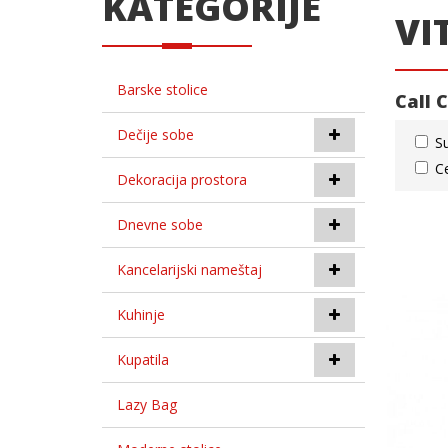
KATEGORIJE
VI
Barske stolice
Call 
Dečije sobe
S
C
Dekoracija prostora
Dnevne sobe
Kancelarijski nameštaj
Kuhinje
Kupatila
Lazy Bag