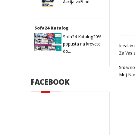
Akcija važi od ...
Sofa24 Katalog
Sofa24 Katalog20%
popusta na krevete
Idealan 
do...
Za Vas 
Srdačno
Moj Na
FACEBOOK