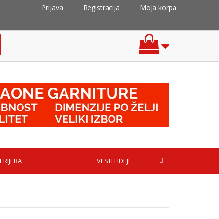
Prijava
Registracija
Moja korpa
ERIJERA
VESTI I IDEJE