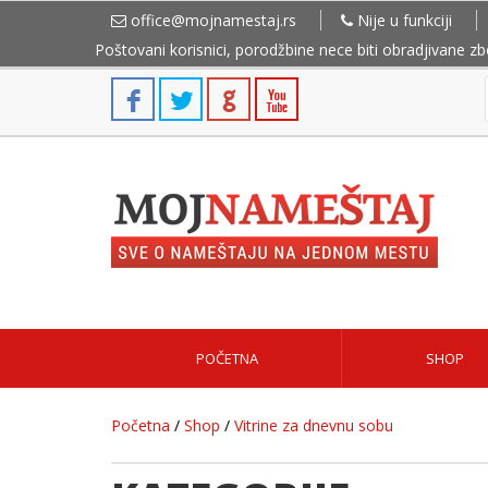
office@mojnamestaj.rs
Nije u funkciji
Poštovani korisnici, porodžbine nece biti obradjivane z
POČETNA
SHOP
Početna
/
Shop
/
Vitrine za dnevnu sobu