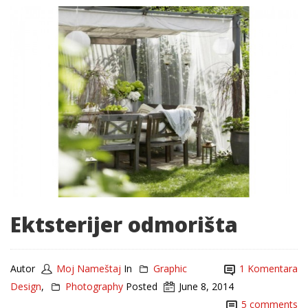
Ektsterijer odmorišta
Autor
Moj Nameštaj
In
Graphic
1 Komentara
Design
,
Photography
Posted
June 8, 2014
5 comments