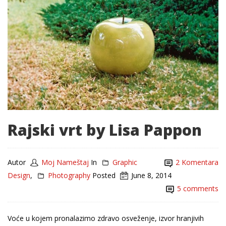
Rajski vrt by Lisa Pappon
Autor
Moj Nameštaj
In
Graphic
2 Komentara
Design
,
Photography
Posted
June 8, 2014
5 comments
Voće u kojem pronalazimo zdravo osveženje, izvor hranjivih