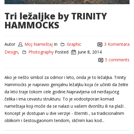
Tri ležaljke by TRINITY
HAMMOCKS
Autor
Moj Nameštaj
In
Graphic
3 Komentara
Design
,
Photography
Posted
June 8, 2014
5 comments
Ako je nešto simbol za odmor i leto, onda je to ležaljka. Trinity
Hammocks je napravio genijalnu ležaljku koja će učiniti da želite
da leto traje tokom cele godine.Napravljena od nerđajućeg
čelika i ima cevastu strukturu. To je vodootporan komad
nameštaja koji može da se nalazi u vašem dvorištu ili na plaži .
Koncept je dostupan u dve verzije - Eterniti , sa tradicionalnim
oblikom i šestougaonom tendom, sličnim kao kod...