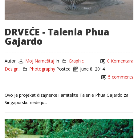
DRVEĆE - Talenia Phua
Gajardo
Autor
Moj Nameštaj
In
Graphic
0 Komentara
Design
,
Photography
Posted
June 8, 2014
5 comments
Ovo je projekat dizajnerke i arhitekte Talenie Phua Gajardo za
Singapursku nedelju...