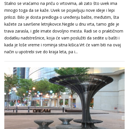
Stalno se vraćamo na priču o vrtovima, ali zato što uvek ima
mnogo toga da se kaže. Uvek se pojavljuju nove ideje i lepi
prilozi. Bilo je dosta predloga o uređenju bašte, međutim, šta
kažete za savršene letnjikovce.Negde u dnu vrta, tamo gde je
trava zarasla, i gde imate dovoljno mesta. Radi se o praktičnom
dodatku nadstrešnice, koja će vam poslužiti da sedite u bašti i
kada je loše vreme i rominja sitna kišica.Vrt će vam biti na ovaj
način u upotrebi sve do kraja leta, pa i...