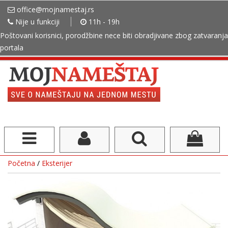
office@mojnamestaj.rs
Nije u funkciji
11h - 19h
Poštovani korisnici, porodžbine nece biti obradjivane zbog zatvaranja
portala
Početna
/
Eksterijer