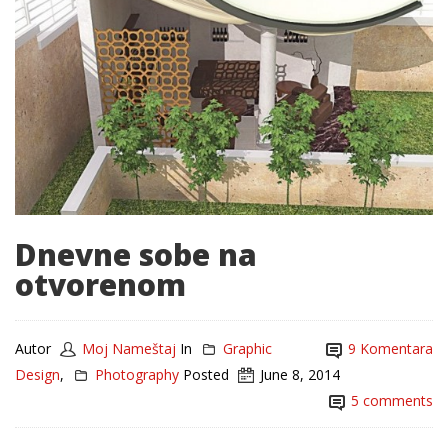
Dnevne sobe na
otvorenom
Autor
Moj Nameštaj
In
Graphic
9 Komentara
Design
,
Photography
Posted
June 8, 2014
5 comments