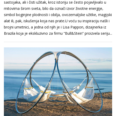
sastojaka, ali i čisti užitak, kroz istoriju se često pojavljivalo u
mitovima širom sveta, bilo da označi izvor životne energije,
simbol boginjine plodnosti i obilja, ovozemaljske užitke, magijski
alat ili, pak, iskušenja koja nas prate.U voću su inspiraciju našli i
brojni umetnici, a jedna od njih je i Lisa Pappon, dizajnerka iz
Brazila koja je ekskluzivno za firmu “Bull&Stein” proizvela seriju...