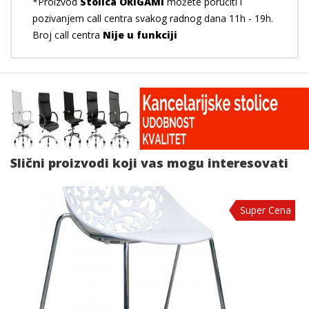
*Proizvod
Stolica ORIGAMI
možete poručiti i
pozivanjem call centra svakog radnog dana 11h - 19h.
Broj call centra
Nije u funkciji
Slični proizvodi koji vas mogu interesovati
Super Cena