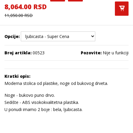
8,064.00 RSD
11,050.00 RSD
Opcije:
Broj artikla:
00523
Pozovite:
Nije u funkciji
Kratki opis:
Moderna stolica od plastike, noge od bukovog drveta.
Noge - bukovo puno drvo.
Sedište - ABS visokokvalitetna plastika.
U ponudi imamo 2 boje : bela, ljubicasta.