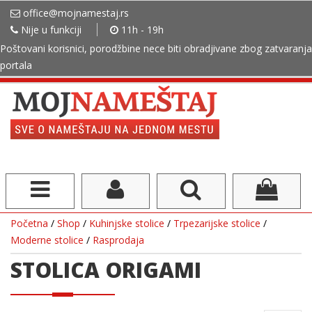
office@mojnamestaj.rs
Nije u funkciji
11h - 19h
Poštovani korisnici, porodžbine nece biti obradjivane zbog zatvaranja
portala
Početna
/
Shop
/
Kuhinjske stolice
/
Trpezarijske stolice
/
Moderne stolice
/
Rasprodaja
STOLICA ORIGAMI