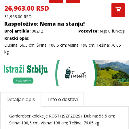
26,963.00 RSD
31,963.00 RSD
Raspoloživo: Nema na stanju!
Broj artikla:
00212
Pozovite:
Nije u funkciji
Kratki opis:
Dubina: 56,5 cm; Širina: 100,5 cm; Visina: 198 cm; Težina: 76.05
kg
Detaljan opis
Info o dostavi
Garderober kolekcije ROSTI (SZF2D2S); Dubina: 56,5 cm;
Širina: 100,5 cm; Visina: 198 cm; Težina: 76.05 kg