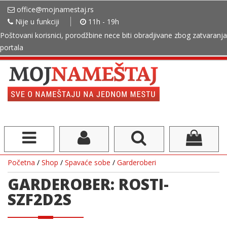
office@mojnamestaj.rs
Nije u funkciji
11h - 19h
Poštovani korisnici, porodžbine nece biti obradjivane zbog zatvaranja
portala
Početna
/
Shop
/
Spavaće sobe
/
Garderoberi
GARDEROBER: ROSTI-
SZF2D2S