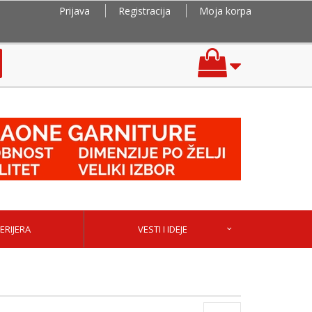
Prijava
Registracija
Moja korpa
ERIJERA
VESTI I IDEJE