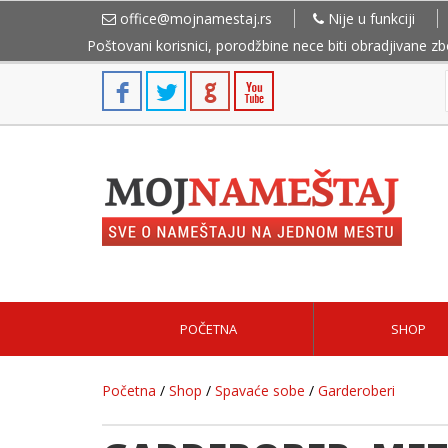
office@mojnamestaj.rs
Nije u funkciji
Poštovani korisnici, porodžbine nece biti obradjivane z
POČETNA
SHOP
Početna
/
Shop
/
Spavaće sobe
/
Garderoberi