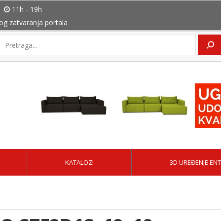
11h - 19h
bog zatvaranja portala
KATALOZI
3D UREĐENJE ENT