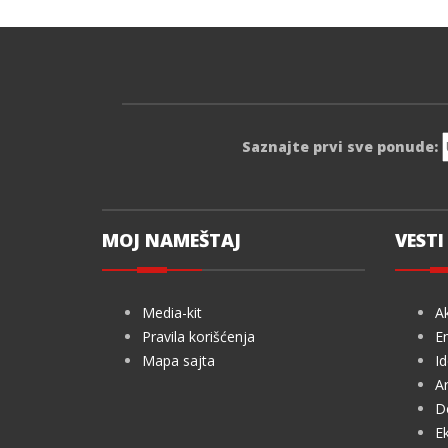
Saznajte prvi sve ponude:
MOJ NAMEŠTAJ
VESTI 
Media-kit
Ak
Pravila korišćenja
En
Mapa sajta
Id
Ar
De
Ek