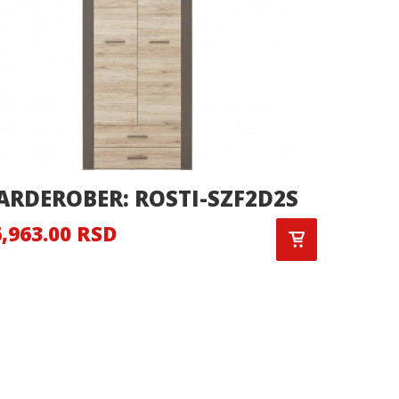
ARDEROBER: ROSTI-SZF2D2S
GARDE
,963.00 RSD
29,621