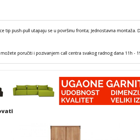
ce tip push-pull utapaju se u površinu fronta; Jednostavna montaža. Du
možete poručiti i pozivanjem call centra svakog radnog dana 11h - 19
ovati