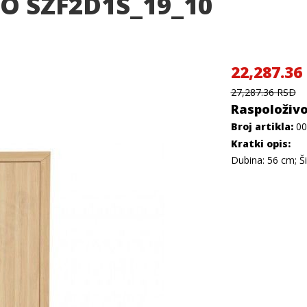
O SZF2D1S_19_10
22,287.36
27,287.36 RSD
Raspoloživo
Broj artikla:
00
Kratki opis:
Dubina: 56 cm; Ši