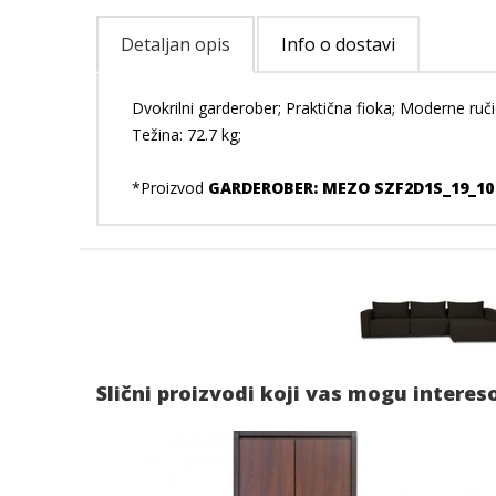
Detaljan opis
Info o dostavi
Dvokrilni garderober; Praktična fioka; Moderne ruči
Težina: 72.7 kg;
*Proizvod
GARDEROBER: MEZO SZF2D1S_19_10
Slični proizvodi koji vas mogu interes