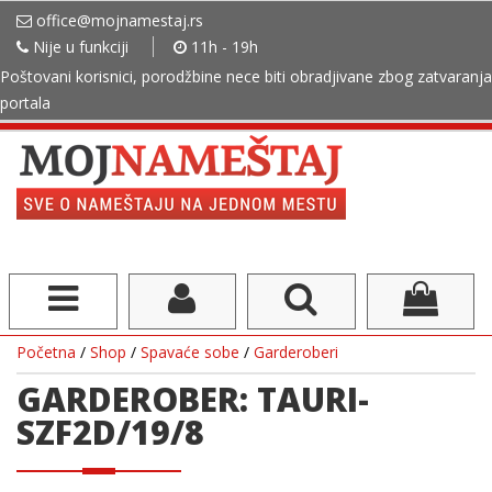
office@mojnamestaj.rs
Nije u funkciji
11h - 19h
Poštovani korisnici, porodžbine nece biti obradjivane zbog zatvaranja
portala
Početna
/
Shop
/
Spavaće sobe
/
Garderoberi
GARDEROBER: TAURI-
SZF2D/19/8