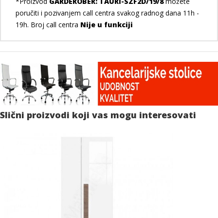
*Proizvod
GARDEROBER: TAURI-SZF2D/19/8
možete
poručiti i pozivanjem call centra svakog radnog dana 11h -
19h. Broj call centra
Nije u funkciji
Slični proizvodi koji vas mogu interesovati