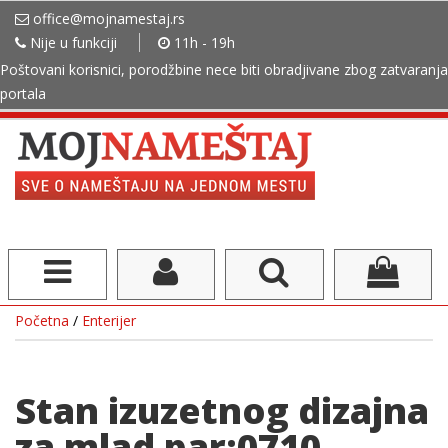
office@mojnamestaj.rs
Nije u funkciji
11h - 19h
Poštovani korisnici, porodžbine nece biti obradjivane zbog zatvaranja
portala
Početna
/
Enterijer
Stan izuzetnog dizajna
za mlad par:0710