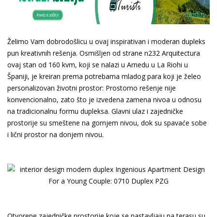
Želimo Vam dobrodošlicu u ovaj inspirativan i moderan dupleks
pun kreativnih rešenja. Osmišljen od strane n232 Arquitectura
ovaj stan od 160 kvm, koji se nalazi u Arnedu u La Riohi u
Španiji, je kreiran prema potrebama mladog para koji je želeo
personalizovan životni prostor: Prostorno rešenje nije
konvencionalno, zato što je izvedena zamena nivoa u odnosu
na tradicionalnu formu dupleksa. Glavni ulaz i zajedničke
prostorije su smeštene na gornjem nivou, dok su spavaće sobe
i lični prostor na donjem nivou.
Otvorene zajedničke prostorije koje se nastavljaju na terasu su