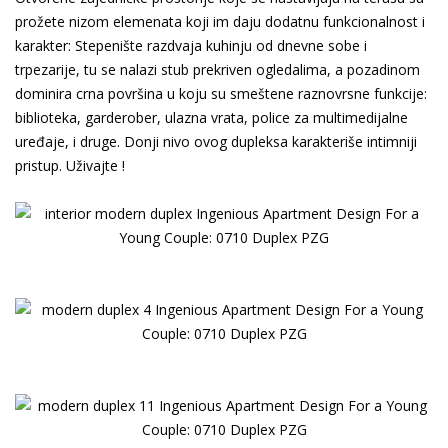
prožete nizom elemenata koji im daju dodatnu funkcionalnost i
karakter: Stepenište razdvaja kuhinju od dnevne sobe i
trpezarije, tu se nalazi stub prekriven ogledalima, a pozadinom
dominira crna površina u koju su smeštene raznovrsne funkcije:
biblioteka, garderober, ulazna vrata, police za multimedijalne
uređaje, i druge. Donji nivo ovog dupleksa karakteriše intimniji
pristup. Uživajte !