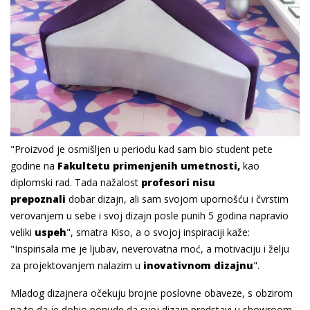
"Proizvod je osmišljen u periodu kad sam bio student pete
godine na
Fakultetu primenjenih umetnosti,
kao
diplomski rad. Tada nažalost
profesori nisu
prepoznali
dobar dizajn, ali sam svojom upornošću i čvrstim
verovanjem u sebe i svoj dizajn posle punih 5 godina napravio
veliki
uspeh
", smatra Kiso, a o svojoj inspiraciji kaže:
"Inspirisala me je ljubav, neverovatna moć, a motivaciju i želju
za projektovanjem nalazim u
inovativnom dizajnu
".
Mladog dizajnera očekuju brojne poslovne obaveze, s obzirom
na to da je dobio ponude da svoj dizajn predstavi u showroom-