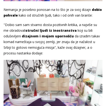
Nemanja je posebno ponosan na to što je za svoj dizajn
dobio
pohvale
kako od stručnih ljudi, tako i od onih van branše:
"Dobio sam sam stvarno dosta pozitivnih kritika, a najviše su
me obradovali
stručni ljudi iz inostranstva
koji su bili
oduševljeni
dizajnom i mojom upornošću
da izradim takav
komad nameštaja u svojoj zemlji, jer znaju da je nažalost u
Srbiji to gotovo nemoguća misija", kaže ovaj dizajner, a o
procesu nastanka dodaje: