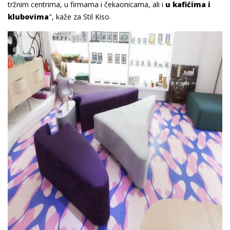
tržnim centrima, u firmama i čekaonicama, ali i
u kafićima i
klubovima
", kaže za Stil Kiso.