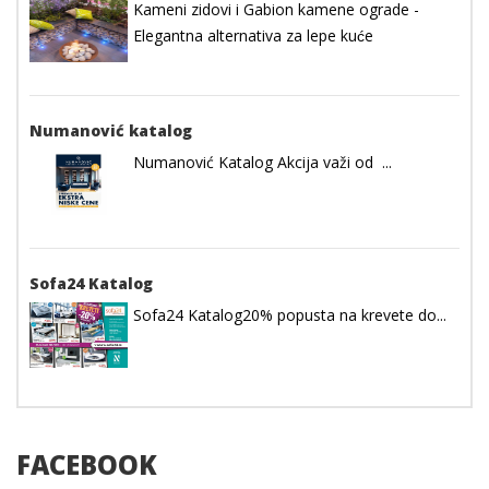
Kameni zidovi i Gabion kamene ograde -
Elegantna alternativa za lepe kuće
Numanović katalog
Numanović Katalog Akcija važi od ...
Sofa24 Katalog
Sofa24 Katalog20% popusta na krevete do...
FACEBOOK