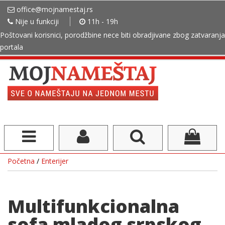
office@mojnamestaj.rs
Nije u funkciji
11h - 19h
Poštovani korisnici, porodžbine nece biti obradjivane zbog zatvaranja
portala
Početna
/
Enterijer
Multifunkcionalna
sofa mladog srpskog