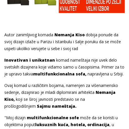
Autor zanimljivog komada
Nemanja Kiso
dobija ponude da
svoj dizajn izlaže u Parizu i Istanbulu i šalje poruku da se može
uspeti ukoliko verujete u sebe i svoj rad
Inovativan i unikatnan
komad nameštaja nije uvek delo
svetskih dizajnera koje viđamo samo u časopisima. Primer za to
je upravo takva
multifunkcionalna sofa,
napravljena u Srbiji.
Ovaj komad u različitim bojama, namenjen za višenamensko
sedenje, dizajnirao je mladi diplomirani arhitekta
Nemanja
Kiso,
koji se široj javnosti predstavio se na
prošlogodišnjem
Sajmu nameštaja.
"Moj dizajn
multifunkcionalne sofe
može da se koristi u
objektima poput
luksuznih kuća, hotela, ordinacija
, u