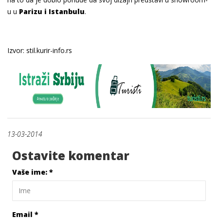
u u
Parizu i Istanbulu
.
Izvor: stil.kurir-info.rs
13-03-2014
Ostavite komentar
Vaše ime:
*
Email
*