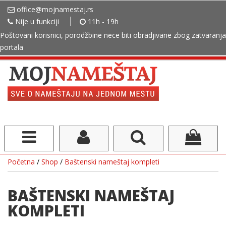
office@mojnamestaj.rs
Nije u funkciji
11h - 19h
Poštovani korisnici, porodžbine nece biti obradjivane zbog zatvaranja
portala
Početna
/
Shop
/
Baštenski nameštaj kompleti
BAŠTENSKI NAMEŠTAJ
KOMPLETI