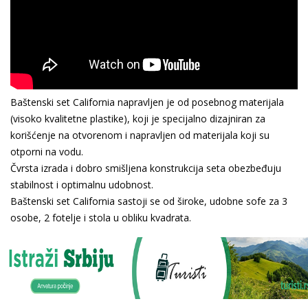
Baštenski set California napravljen je od posebnog materijala
(visoko kvalitetne plastike), koji je specijalno dizajniran za
korišćenje na otvorenom i napravljen od materijala koji su
otporni na vodu.
Čvrsta izrada i dobro smišljena konstrukcija seta obezbeđuju
stabilnost i optimalnu udobnost.
Baštenski set California sastoji se od široke, udobne sofe za 3
osobe, 2 fotelje i stola u obliku kvadrata.