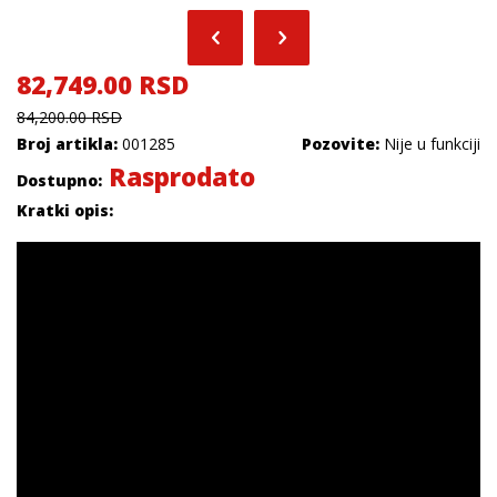
82,749.00 RSD
84,200.00 RSD
Broj artikla:
001285
Pozovite:
Nije u funkciji
Rasprodato
Dostupno:
Kratki opis: