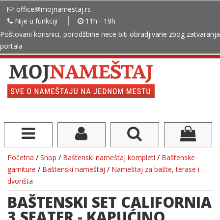
office@mojnamestaj.rs
Nije u funkciji
11h - 19h
Poštovani korisnici, porodžbine nece biti obradjivane zbog zatvaranja
portala
Početna
/
Shop
/
Baštenski nameštaj kompleti
/
Baštenske
garniture
/
Baštenski nameštaj
/
Nameštaj za bašte, terase i
dvorišta
BAŠTENSKI SET CALIFORNIA
3 SEATER - KAPUĆINO