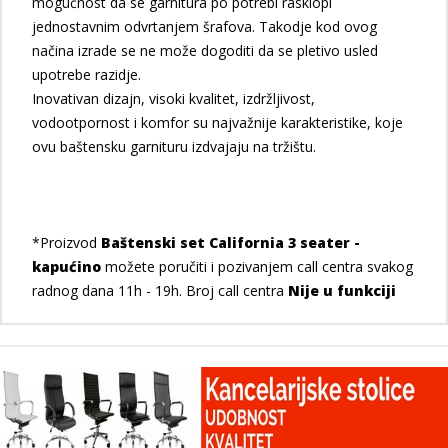
mogućnost da se garnitura po potrebi rasklopi
jednostavnim odvrtanjem šrafova. Takodje kod ovog
načina izrade se ne može dogoditi da se pletivo usled
upotrebe razidje.
Inovativan dizajn, visoki kvalitet, izdržljivost,
vodootpornost i komfor su najvažnije karakteristike, koje
ovu baštensku garnituru izdvajaju na tržištu.
*Proizvod
Baštenski set California 3 seater -
kapućino
možete poručiti i pozivanjem call centra svakog
radnog dana 11h - 19h. Broj call centra
Nije u funkciji