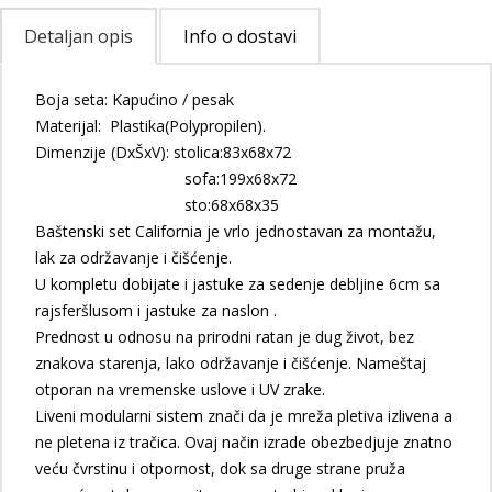
Detaljan opis
Info o dostavi
Boja seta: Kapućino / pesak
Materijal: Plastika(Polypropilen).
Dimenzije (DxŠxV): stolica:83x68x72
sofa:199x68x72
sto:68x68x35
Baštenski set California je vrlo jednostavan za montažu,
lak za održavanje i čišćenje.
U kompletu dobijate i jastuke za sedenje debljine 6cm sa
rajsferšlusom i jastuke za naslon .
Prednost u odnosu na prirodni ratan je dug život, bez
znakova starenja, lako održavanje i čišćenje. Nameštaj
otporan na vremenske uslove i UV zrake.
Liveni modularni sistem znači da je mreža pletiva izlivena a
ne pletena iz tračica. Ovaj način izrade obezbedjuje znatno
veću čvrstinu i otpornost, dok sa druge strane pruža