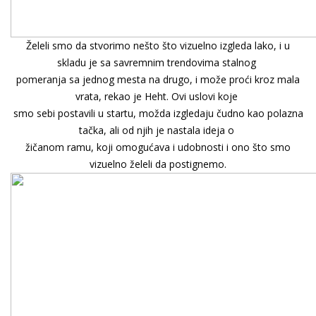
Želeli smo da stvorimo nešto što vizuelno izgleda lako, i u
skladu je sa savremnim trendovima stalnog
pomeranja sa jednog mesta na drugo, i može proći kroz mala
vrata, rekao je Heht. Ovi uslovi koje
smo sebi postavili u startu, možda izgledaju čudno kao polazna
tačka, ali od njih je nastala ideja o
žičanom ramu, koji omogućava i udobnosti i ono što smo
vizuelno želeli da postignemo.