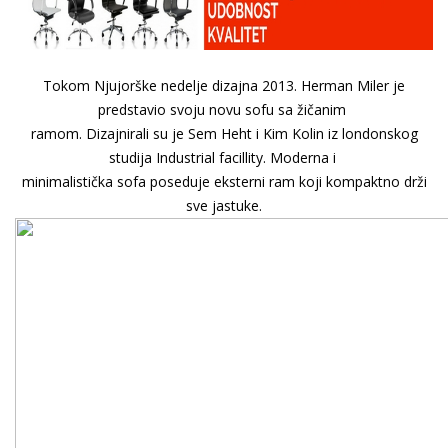
Tokom Njujorške nedelje dizajna 2013. Herman Miler je
predstavio svoju novu sofu sa žičanim
ramom. Dizajnirali su je Sem Heht i Kim Kolin iz londonskog
studija Industrial facillity. Moderna i
minimalistička sofa poseduje eksterni ram koji kompaktno drži
sve jastuke.