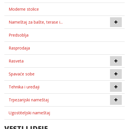
Moderne stolice
Nameštaj za bašte, terase i...
Predsoblja
Rasprodaja
Rasveta
Spavaće sobe
Tehnika i uređaji
Trpezarijski nameštaj
Ugostiteljski nameštaj
VESTI I IDEJE