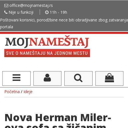
office@mojnamestaj.rs
Nije u funkciji
11h - 19h
Poštovani korisnici, porodžbine nece biti obradjivane zbog zatvaranja
portala
Početna
/
Ideje
Nova Herman Miler-
ova sofa sa žičanim