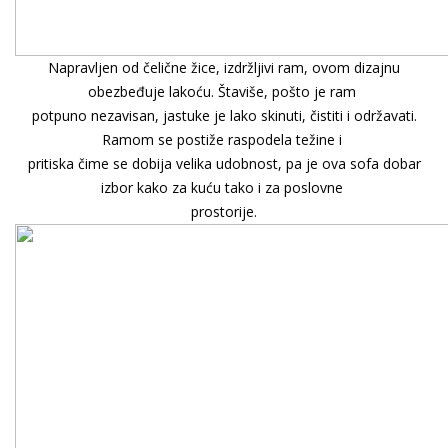
Napravljen od čelične žice, izdržljivi ram, ovom dizajnu
obezbeđuje lakoću. Štaviše, pošto je ram
potpuno nezavisan, jastuke je lako skinuti, čistiti i održavati.
Ramom se postiže raspodela težine i
pritiska čime se dobija velika udobnost, pa je ova sofa dobar
izbor kako za kuću tako i za poslovne
prostorije.