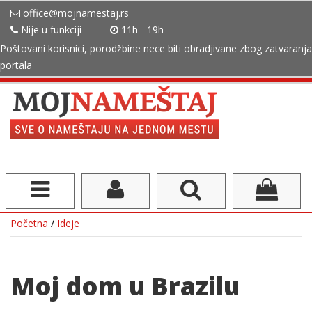
office@mojnamestaj.rs
Nije u funkciji
11h - 19h
Poštovani korisnici, porodžbine nece biti obradjivane zbog zatvaranja
portala
Početna
/
Ideje
Moj dom u Brazilu