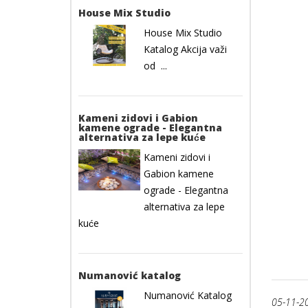
House Mix Studio
House Mix Studio
Katalog Akcija važi
od ...
Kameni zidovi i Gabion
kamene ograde - Elegantna
alternativa za lepe kuće
Kameni zidovi i
Gabion kamene
ograde - Elegantna
alternativa za lepe
kuće
Numanović katalog
Numanović Katalog
05-11-2