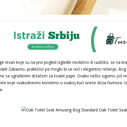
 stvari koje su na prvi pogled izgledle neobično ili različito, se na kr
deli! Zabavno, praktično pa moglo bi se reći i elegantno rešenje, Bo
ne sa ugrađenim držačem za toalet papir. Ovako nešto sigurno još niste
te koje svakodnevno koristimo u svakoj kući unese doza humora. Iz s
a.