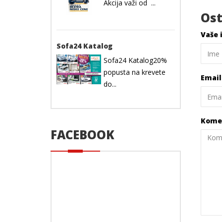
Akcija važi od ...
Ost
Vaše 
Sofa24 Katalog
Sofa24 Katalog20%
popusta na krevete
Emai
do...
Kome
FACEBOOK