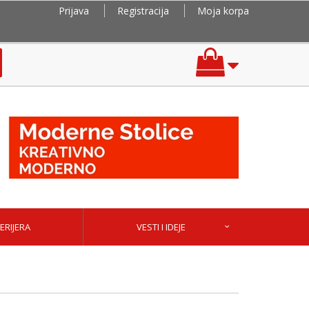
Prijava
Registracija
Moja korpa
ERIJERA
VESTI I IDEJE