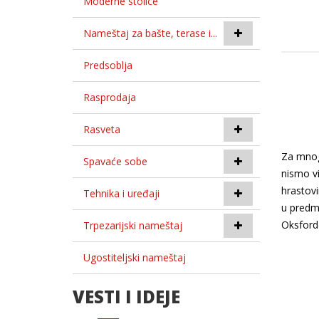
Moderne stolice
Nameštaj za bašte, terase i...
Predsoblja
Rasprodaja
Rasveta
Za mnoge
Spavaće sobe
nismo vi
hrastovi
Tehnika i uređaji
u predme
Oksford
Trpezarijski nameštaj
Ugostiteljski nameštaj
VESTI I IDEJE