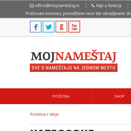
office@mojnamestaj.rs
Nije u funkciji
Poštovani korisnici, porodžbine nece biti obradjivane z
POČETNA
SHOP
Početna
/
Ideje