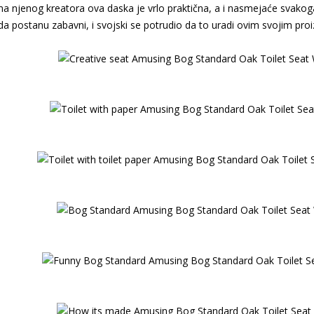
a njenog kreatora ova daska je vrlo praktična, a i nasmejaće svakog
da postanu zabavni, i svojski se potrudio da to uradi ovim svojim pr