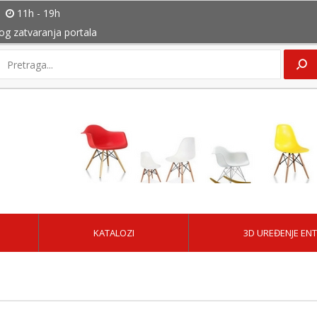
11h - 19h
bog zatvaranja portala
KATALOZI
3D UREĐENJE ENT