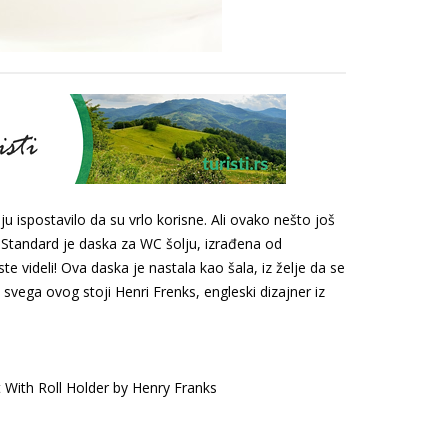
aju ispostavilo da su vrlo korisne. Ali ovako nešto još
g Standard je daska za WC šolju, izrađena od
 videli! Ova daska je nastala kao šala, iz želje da se
vega ovog stoji Henri Frenks, engleski dizajner iz