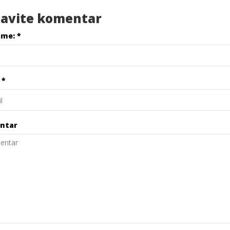
avite komentar
ime:
*
l
*
ntar