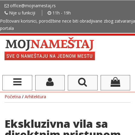
office@mojnamestaj.rs
Nije u funkciji
11h - 19h
Poštovani korisnici, porodžbine nece biti obradjivane zbog zatvaranja
portala
Početna
/
Arhitektura
Ekskluzivna vila sa
direktnim pristupom