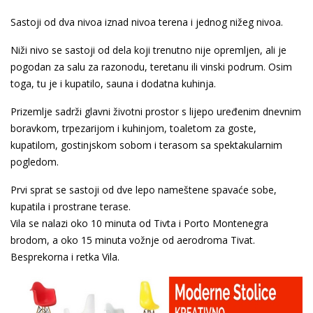
Sastoji od dva nivoa iznad nivoa terena i jednog nižeg nivoa.
Niži nivo se sastoji od dela koji trenutno nije opremljen, ali je
pogodan za salu za razonodu, teretanu ili vinski podrum. Osim
toga, tu je i kupatilo, sauna i dodatna kuhinja.
Prizemlje sadrži glavni životni prostor s lijepo uređenim dnevnim
boravkom, trpezarijom i kuhinjom, toaletom za goste,
kupatilom, gostinjskom sobom i terasom sa spektakularnim
pogledom.
Prvi sprat se sastoji od dve lepo nameštene spavaće sobe,
kupatila i prostrane terase.
Vila se nalazi oko 10 minuta od Tivta i Porto Montenegra
brodom, a oko 15 minuta vožnje od aerodroma Tivat.
Besprekorna i retka Vila.