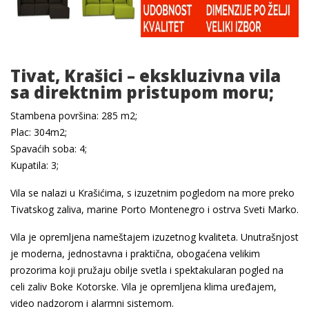
Tivat, Krašici – ekskluzivna vila
sa direktnim pristupom moru;
Stambena površina: 285 m2;
Plac: 304m2;
Spavaćih soba: 4;
Kupatila: 3;
Vila se nalazi u Krašićima, s izuzetnim pogledom na more preko
Tivatskog zaliva, marine Porto Montenegro i ostrva Sveti Marko.
Vila je opremljena nameštajem izuzetnog kvaliteta. Unutrašnjost
je moderna, jednostavna i praktična, obogaćena velikim
prozorima koji pružaju obilje svetla i spektakularan pogled na
celi zaliv Boke Kotorske. Vila je opremljena klima uređajem,
video nadzorom i alarmni sistemom.