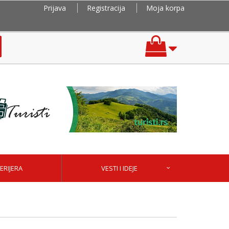
Prijava
Registracija
Moja korpa
ERIJERA
VESTI I IDEJE