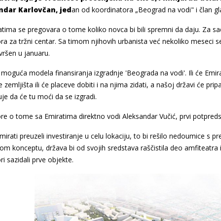
ndar Karlovčan, jed
an od koordinatora „Beograd na vodi" i član g
tima se pregovara o tome koliko novca bi bili spremni da daju. Za s
ora za tržni centar. Sa timom njihovih urbanista već nekoliko meseci s
vršen u januaru.
moguća modela finansiranja izgradnje 'Beograda na vodi'. Ili će Emira
 zemljišta ili će placeve dobiti i na njima zidati, a našoj državi će prip
je da će tu moći da se izgradi.
e o tome sa Emiratima direktno vodi Aleksandar Vučić, prvi potpreds
mirati preuzeli investiranje u celu lokaciju, to bi rešilo nedoumice s
m konceptu, država bi od svojih sredstava raščistila deo amfiteatra i u
ri sazidali prve objekte.