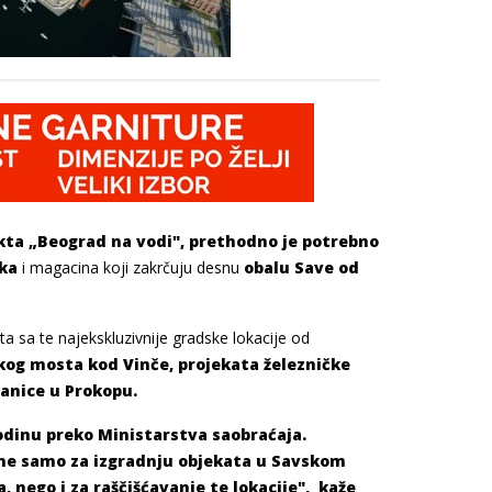
kta „Beograd na vodi", prethodno je potrebno
eka
i magacina koji zakrčuju desnu
obalu Save od
ta sa te najekskluzivnije gradske lokacije od
čkog mosta kod Vinče, projekata železničke
anice u Prokopu.
godinu preko Ministarstva saobraćaja.
ne samo za izgradnju objekata u Savskom
, nego i za raščišćavanje te lokacije", kaže