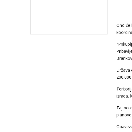
Ono će 
koordin
"Prikupl
Pribavlj
Brankov
Država 
200.000 
Teritor
izrada, 
Taj pot
planove 
Obaveza 