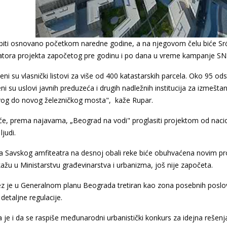
biti osnovano početkom naredne godine, a na njegovom čelu biće Srđa
atora projekta započetog pre godinu i po dana u vreme kampanje SNS
jeni su vlasnički listovi za više od 400 katastarskih parcela. Oko 95 odst
eni su uslovi javnih preduzeća i drugih nadležnih institucija za izmešt
og do novog železničkog mosta", kaže Rupar.
će, prema najavama, „Beograd na vodi" proglasiti projektom od naci
ljudi.
ija Savskog amfiteatra na desnoj obali reke biće obuhvaćena novim 
kažu u Ministarstvu građevinarstva i urbanizma, još nije započeta.
ez je u Generalnom planu Beograda tretiran kao zona posebnih poslov
detaljne regulacije.
je i da se raspiše međunarodni urbanistički konkurs za idejna rešenj