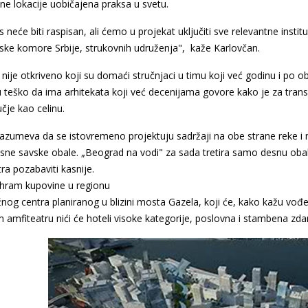
e lokacije uobičajena praksa u svetu.
 neće biti raspisan, ali ćemo u projekat uključiti sve relevantne insti
ske komore Srbije, strukovnih udruženja", kaže Karlovčan.
nije otkriveno koji su domaći stručnjaci u timu koji već godinu i po o
 teško da ima arhitekata koji već decenijama govore kako je za tra
čje kao celinu.
azumeva da se istovremeno projektuju sadržaji na obe strane reke i
desne savske obale. „Beograd na vodi" za sada tretira samo desnu ob
ra pozabaviti kasnije.
 hram kupovine u regionu
nog centra planiranog u blizini mosta Gazela, koji će, kako kažu vođe 
amfiteatru nići će hoteli visoke kategorije, poslovna i stambena zdanj