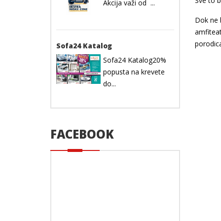
Sve to b
Akcija važi od ...
Dok ne b
amfitea
porodica
Sofa24 Katalog
Sofa24 Katalog20%
popusta na krevete
do...
FACEBOOK