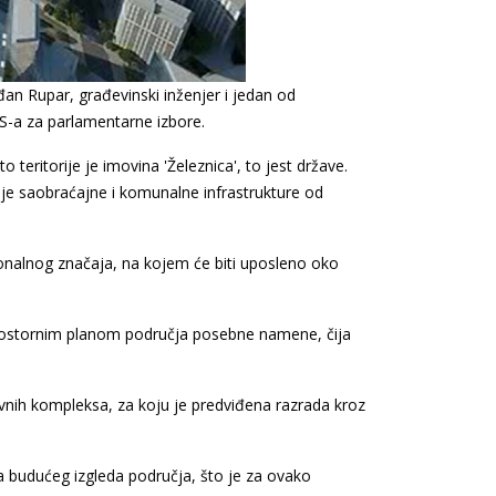
n Rupar, građevinski inženjer i jedan od
-a za parlamentarne izbore.
o teritorije je imovina 'Železnica', to jest države.
anje saobraćajne i komunalne infrastrukture od
onalnog značaja, na kojem će biti uposleno oko
prostornim planom područja posebne namene, čija
nih kompleksa, za koju je predviđena razrada kroz
a budućeg izgleda područja, što je za ovako