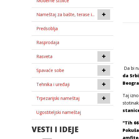
Moderne stolice
Nameštaj za bašte, terase i...
Predsoblja
Rasprodaja
Rasveta
Da bi n
Spavaće sobe
da Srbi
Beogra
Tehnika i uređaji
Taj izno
Trpezarijski nameštaj
stotinak
stanic
Ugostiteljski nameštaj
"Tih 66
VESTI I IDEJE
Pokuša
amfitea