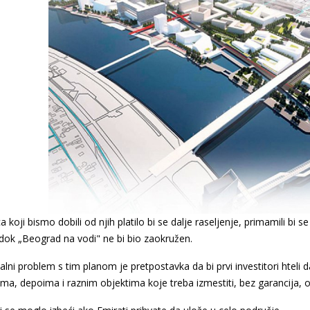
 koji bismo dobili od njih platilo bi se dalje raseljenje, primamili bi 
dok „Beograd na vodi" ne bi bio zaokružen.
alni problem s tim planom je pretpostavka da bi prvi investitori hteli d
ma, depoima i raznim objektima koje treba izmestiti, bez garancija, osi