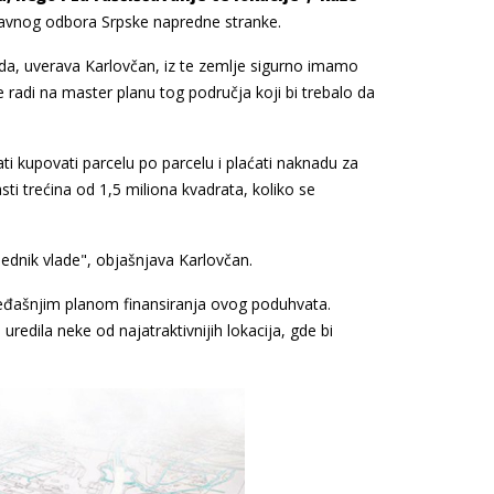
lavnog odbora Srpske napredne stranke.
ada, uverava Karlovčan, iz te zemlje sigurno imamo
e radi na master planu tog područja koji bi trebalo da
ti kupovati parcelu po parcelu i plaćati naknadu za
asti trećina od 1,5 miliona kvadrata, koliko se
ednik vlade", objašnjava Karlovčan.
 pređašnjim planom finansiranja ovog poduhvata.
redila neke od najatraktivnijih lokacija, gde bi