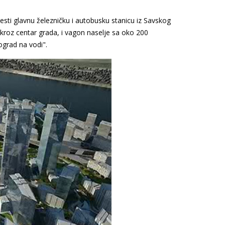
esti glavnu železničku i autobusku stanicu iz Savskog
kroz centar grada, i vagon naselje sa oko 200
ograd na vodi".