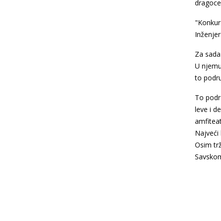
dragocen
"Konkurs
Inženjer
Za sada 
U njemu
to podru
To podr
leve i 
amfiteat
Najveći
Osim trž
Savskom 