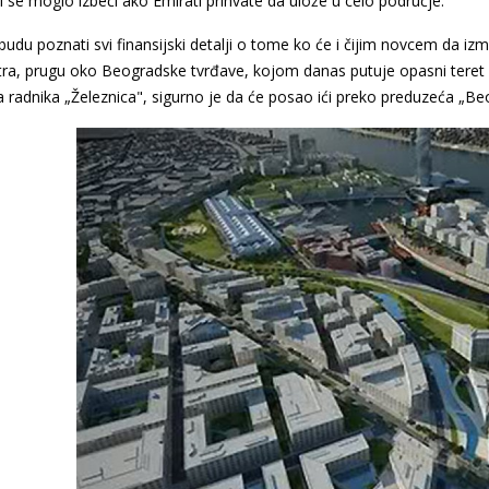
i se moglo izbeći ako Emirati prihvate da ulože u celo područje.
udu poznati svi finansijski detalji o tome ko će i čijim novcem da izm
tra, prugu oko Beogradske tvrđave, kojom danas putuje opasni teret 
 radnika „Železnica", sigurno je da će posao ići preko preduzeća „Be