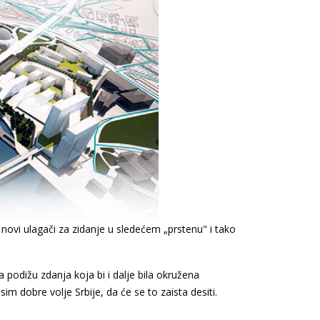
se novi ulagači za zidanje u sledećem „prstenu" i tako
a podižu zdanja koja bi i dalje bila okružena
m dobre volje Srbije, da će se to zaista desiti.