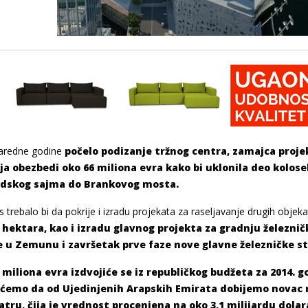
aredne godine
počelo podizanje tržnog centra, zamajca proje
ja obezbedi oko 66 miliona evra kako bi uklonila deo kolos
dskog sajma do Brankovog mosta.
s trebalo bi da pokrije i izradu projekata za raseljavanje drugih objeka
hektara, kao i izradu glavnog projekta za gradnju železni
e u Zemunu i završetak prve faze nove glavne železničke st
 miliona evra izdvojiće se iz republičkog budžeta za 2014. 
ćemo da od Ujedinjenih Arapskih Emirata dobijemo novac 
tru, čija je vrednost procenjena na oko 3,1 milijardu dolara