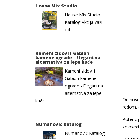
House Mix Studio
House Mix Studio
Katalog Akcija važi
od ...
Kameni zidovi i Gabion
kamene ograde - Elegantna
alternativa za lepe kuće
Kameni zidovi i
Gabion kamene
ograde - Elegantna
alternativa za lepe
Od novca
kuće
redom, 
Potencij
Numanović katalog
koloseci
Numanović Katalog