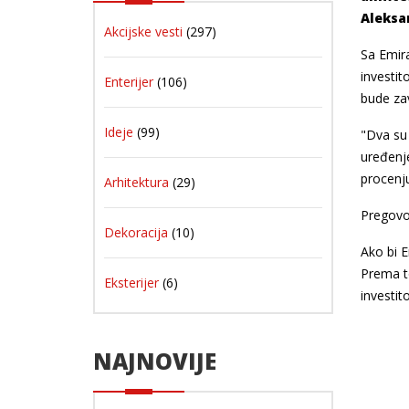
Aleksa
Akcijske vesti
(297)
Sa Emira
investit
Enterijer
(106)
bude za
Ideje
(99)
"Dva su 
uređenje
procenju
Arhitektura
(29)
Pregovor
Dekoracija
(10)
Ako bi E
Prema to
Eksterijer
(6)
investito
NAJNOVIJE