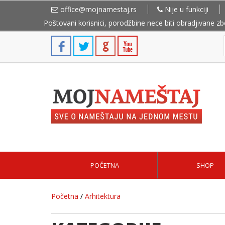
office@mojnamestaj.rs
Nije u funkciji
Poštovani korisnici, porodžbine nece biti obradjivane z
POČETNA
SHOP
Početna
/
Arhitektura