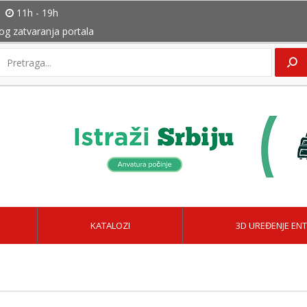
11h - 19h
bog zatvaranja portala
KATALOZI
3D UREĐENJE ENT