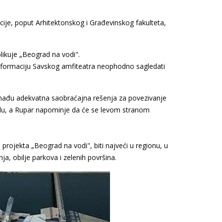
tucije, poput Arhitektonskog i Građevinskog fakulteta,
blikuje „Beograd na vodi".
nsformaciju Savskog amfiteatra neophodno sagledati
 nađu adekvatna saobraćajna rešenja za povezivanje
alu, a Rupar napominje da će se levom stranom
projekta „Beograd na vodi", biti najveći u regionu, u
a, obilje parkova i zelenih površina.