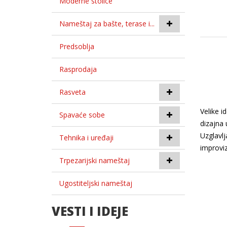
Moderne stolice
Nameštaj za bašte, terase i...
Predsoblja
Rasprodaja
Rasveta
Velike i
Spavaće sobe
dizajna 
Uzglavlj
Tehnika i uređaji
improviz
Trpezarijski nameštaj
Ugostiteljski nameštaj
VESTI I IDEJE