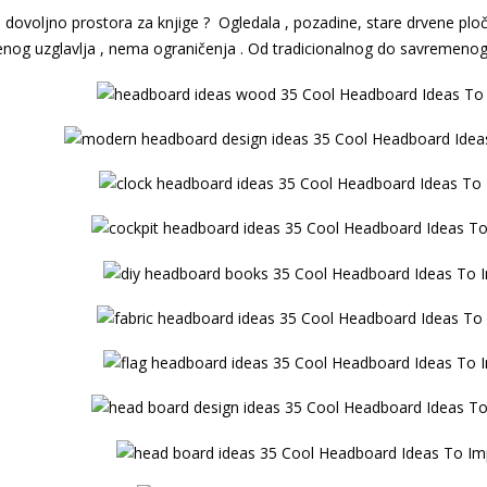
ovoljno prostora za knjige ? Ogledala , pozadine, stare drvene ploče ,
nog uzglavlja , nema ograničenja . Od tradicionalnog do savremenog , uz