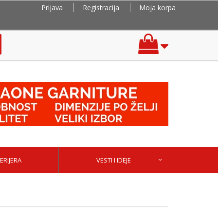
Prijava
Registracija
Moja korpa
ERIJERA
VESTI I IDEJE