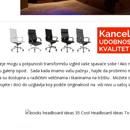
deje mogu u potpunosti transformišu izgled vaše spavaće sobe ! Ako 
u galeriji ispod . Sada kada imamo vašu pažnju , hajde da proširimo 
a su dostupna u različitim veličinama i tkaninama na tržištu . Možete 
ujete i doći do uzglavlja koji podiže originalnost na viši nivo u vašoj 