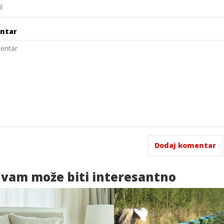
ntar
 vam
može biti interesantno