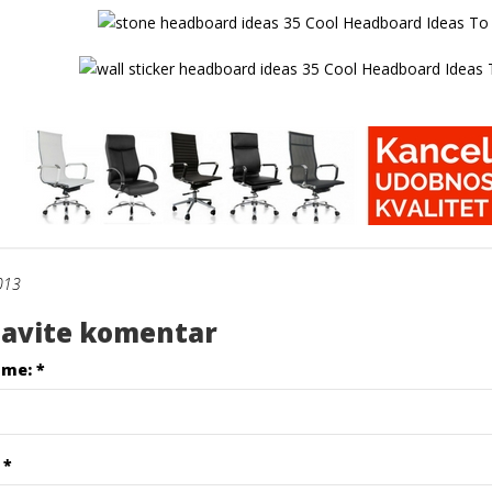
013
avite komentar
ime:
*
l
*