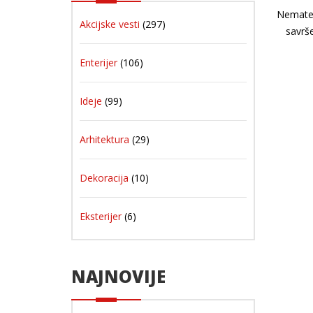
Nemate d
Akcijske vesti
(297)
savrše
Enterijer
(106)
Ideje
(99)
Arhitektura
(29)
Dekoracija
(10)
Eksterijer
(6)
NAJNOVIJE