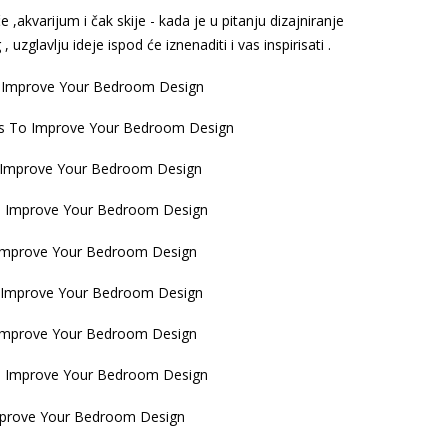
akvarijum i čak skije - kada je u pitanju dizajniranje
glavlju ideje ispod će iznenaditi i vas inspirisati .