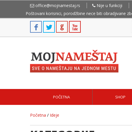
office@mojnamestaj.rs
Nije u funkciji
Poštovani korisnici, porodžbine nece biti obradjivane z
POČETNA
SHOP
Početna
/
Ideje