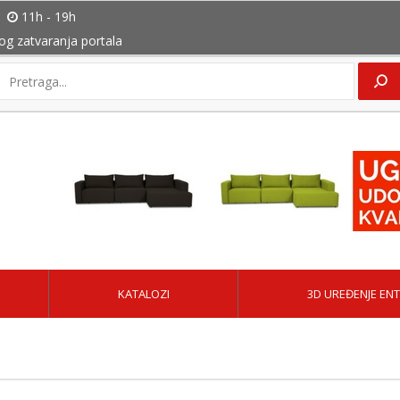
11h - 19h
bog zatvaranja portala
KATALOZI
3D UREĐENJE ENT