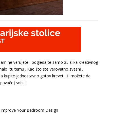
nam ne verujete , pogledajte samo 25 slika kreativnog
malo tu temu . Kao što ste verovatno svesni ,
da kupite jednostavno gotov krevet , ili možete da
spavaćoj sobi !