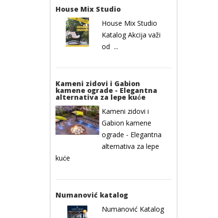
House Mix Studio
House Mix Studio
Katalog Akcija važi
od ...
Kameni zidovi i Gabion
kamene ograde - Elegantna
alternativa za lepe kuće
Kameni zidovi i
Gabion kamene
ograde - Elegantna
alternativa za lepe
kuće
Numanović katalog
Numanović Katalog