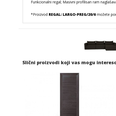
Funkcionalni regal; Masivni profilisan ram naglašav
*Proizvod
REGAL: LARGO-PREG/20/6
možete poru
Slični proizvodi koji vas mogu interes