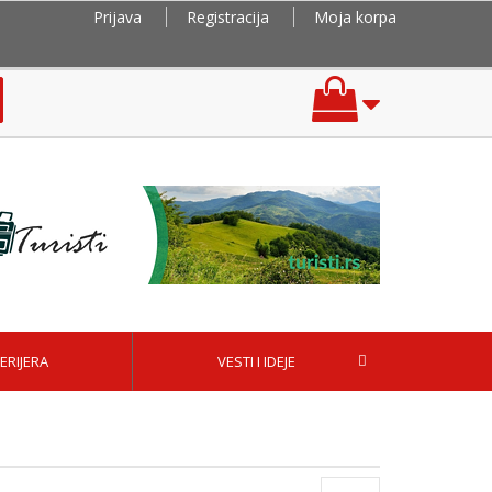
Prijava
Registracija
Moja korpa
ERIJERA
VESTI I IDEJE