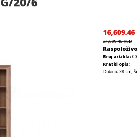
G/20/6
16,609.46
21,609.46 RSD
Raspoloživo
Broj artikla:
00
Kratki opis:
Dubina: 38 cm; Ši