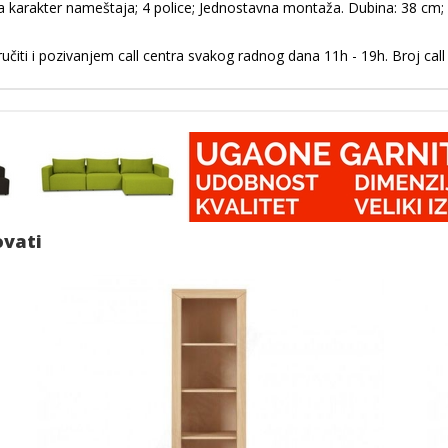
a karakter nameštaja; 4 police; Jednostavna montaža. Dubina: 38 cm; Ši
čiti i pozivanjem call centra svakog radnog dana 11h - 19h. Broj call
ovati