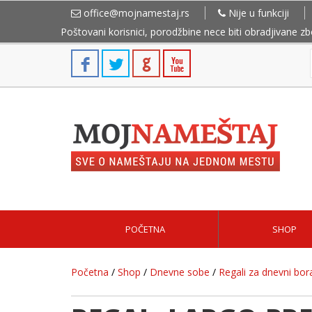
office@mojnamestaj.rs
Nije u funkciji
Poštovani korisnici, porodžbine nece biti obradjivane z
POČETNA
SHOP
Početna
/
Shop
/
Dnevne sobe
/
Regali za dnevni bor