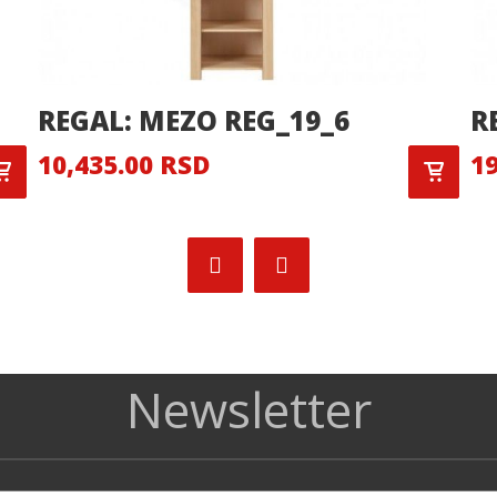
REGAL: MEZO REG_19_6
R
10,435.00 RSD
19
Newsletter