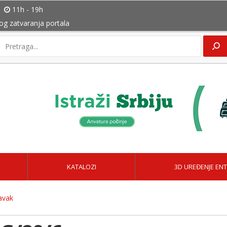
11h - 19h
bog zatvaranja portala
KATALOZI
3D UREĐENJE ENT
avak