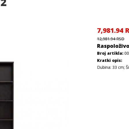
72
7,981.94 
12,981.94 RSD
Raspoloživo
Broj artikla:
00
Kratki opis:
Dubina: 33 cm; Ši