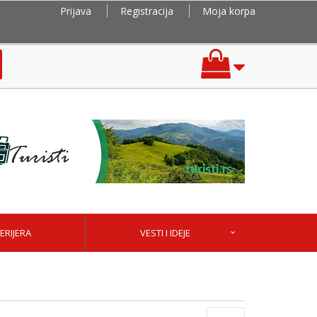
Prijava
Registracija
Moja korpa
ERIJERA
VESTI I IDEJE