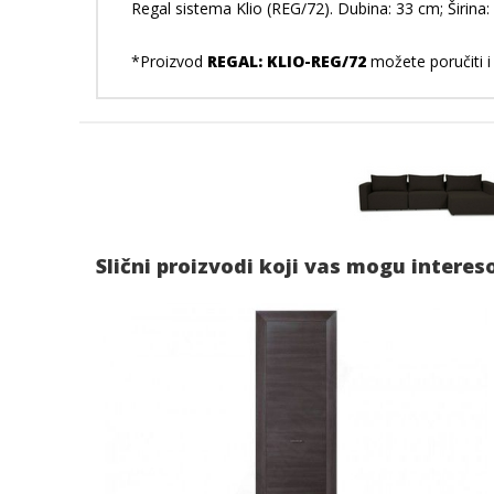
Regal sistema Klio (REG/72). Dubina: 33 cm; Širina: 
*Proizvod
REGAL: KLIO-REG/72
možete poručiti i
Slični proizvodi koji vas mogu interes