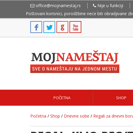
office@mojnamestaj.rs
Nije u funkciji
Poštovani korisnici, porodžbine nece biti obradjivane z
POČETNA
SHOP
Početna
/
Shop
/
Dnevne sobe
/
Regali za dnevni bor