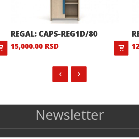
REGAL: CAPS-REG1D/80
R
15,000.00 RSD
12
Newsletter