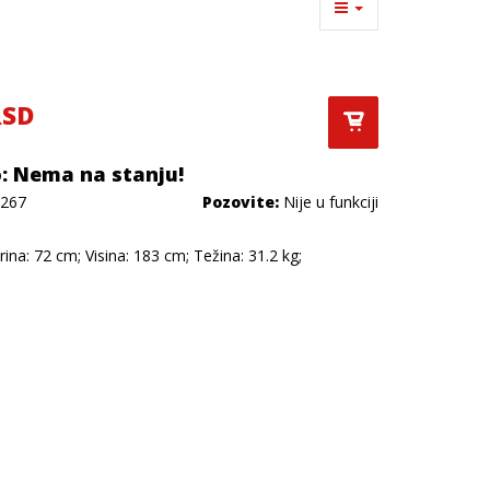
RSD
: Nema na stanju!
267
Pozovite:
Nije u funkciji
rina: 72 cm; Visina: 183 cm; Težina: 31.2 kg;