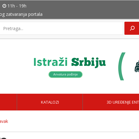
11h - 19h
bog zatvaranja portala
KATALOZI
3D UREĐENJE ENT
avak