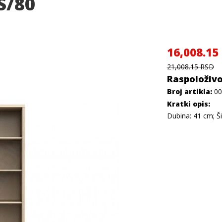
S/80
16,008.15
21,008.15 RSD
Raspoloživo
Broj artikla:
00
Kratki opis:
Dubina: 41 cm; Ši