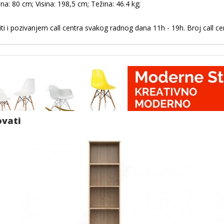
a: 80 cm; Visina: 198,5 cm; Težina: 46.4 kg;
i i pozivanjem call centra svakog radnog dana 11h - 19h. Broj call c
ovati