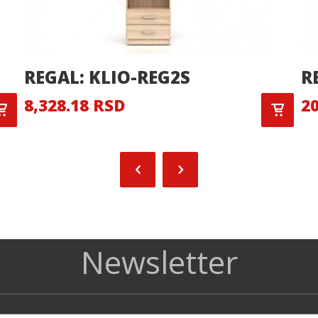
REGAL: KLIO-REG2S
R
8,328.18 RSD
20
Newsletter