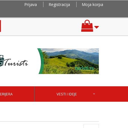
Prijava
Registracija
Moja korpa
ERIJERA
VESTI I IDEJE