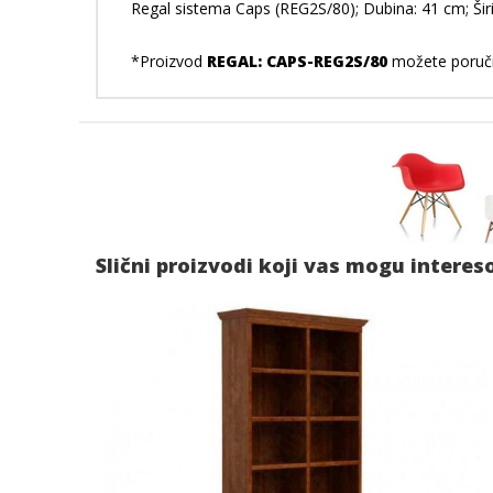
Regal sistema Caps (REG2S/80); Dubina: 41 cm; Širin
*Proizvod
REGAL: CAPS-REG2S/80
možete poručit
Slični proizvodi koji vas mogu interes