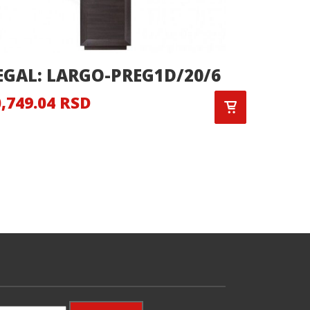
EGAL: LARGO-PREG1D/20/6
REGAL
,749.04 RSD
12,000