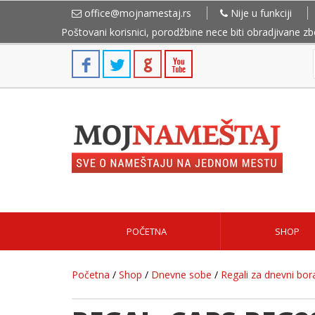
office@mojnamestaj.rs
Nije u funkciji
Poštovani korisnici, porodžbine nece biti obradjivane z
POČETNA
SHOP
Početna
/
Shop
/
Dnevne sobe
/
Regali za dnevni bor