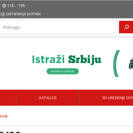
11h - 19h
bog zatvaranja portala
KATALOZI
3D UREĐENJE ENT
avak