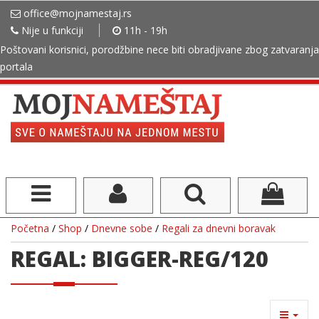
office@mojnamestaj.rs
Nije u funkciji
11h - 19h
Poštovani korisnici, porodžbine nece biti obradjivane zbog zatvaranja
portala
Početna
/
Shop
/
Dnevne sobe
/
Regali za dnevni boravak
REGAL: BIGGER-REG/120