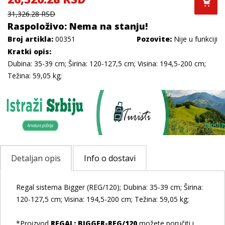
31,326.28 RSD
Raspoloživo: Nema na stanju!
Broj artikla:
00351
Pozovite:
Nije u funkciji
Kratki opis:
Dubina: 35-39 cm; Širina: 120-127,5 cm; Visina: 194,5-200 cm;
Težina: 59,05 kg;
Detaljan opis
Info o dostavi
Regal sistema Bigger (REG/120); Dubina: 35-39 cm; Širina:
120-127,5 cm; Visina: 194,5-200 cm; Težina: 59,05 kg;
*Proizvod
REGAL: BIGGER-REG/120
možete poručiti i