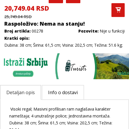
20,749.04 RSD
25,749.04 RSD
Raspoloživo: Nema na stanju!
Broj artikla:
00278
Pozovite:
Nije u funkciji
Kratki opis:
Dubina: 38 cm; Širina: 61,5 cm; Visina: 202,5 cm; Težina: 51.6 kg;
Detaljan opis
Info o dostavi
Visoki regal; Masivni profilisan ram naglašava karakter
nameštaja; 4 unutrašnje police; Jednostavna montaža.
Dubina: 38 cm; Širina: 61,5 cm; Visina: 202,5 cm; Težina: