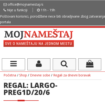
office@mojnamestaj.rs
Nije u funkciji
11h - 19h
Poštovani korisnici, porodžbine nece biti obradjivane zbog zatvaranja
portala
Početna
/
Shop
/
Dnevne sobe
/
Regali za dnevni boravak
REGAL: LARGO-
PREG1D/20/6