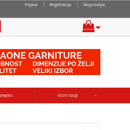
Prijava
Registracija
Moja korpa
ERIJERA
VESTI I IDEJE