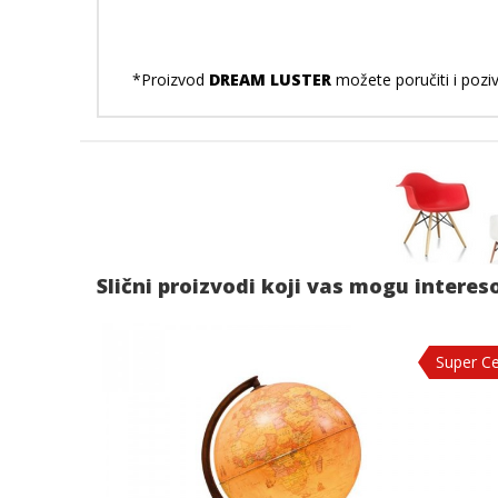
*Proizvod
DREAM LUSTER
možete poručiti i pozi
Slični proizvodi koji vas mogu interes
Super C