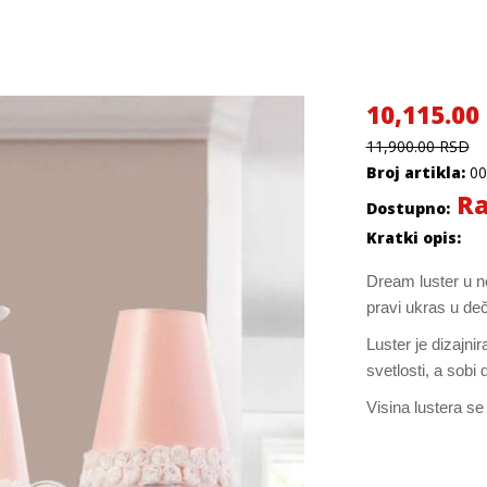
10,115.00
11,900.00 RSD
Broj artikla:
00
Ra
Dostupno:
Kratki opis:
Dream luster u n
pravi ukras u deči
Luster je dizajn
svetlosti, a sobi d
Visina lustera se