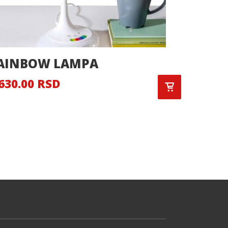
AINBOW LAMPA
SELEC
630.00 RSD
10,965