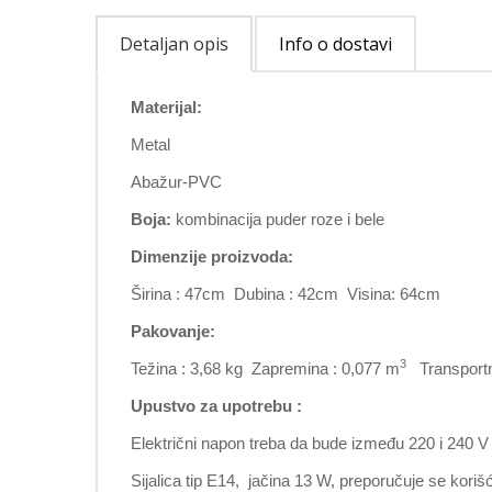
Detaljan opis
Info o dostavi
Materijal:
Metal
Abažur-PVC
Boja:
kombinacija puder roze i bele
Dimenzije proizvoda:
Širina : 47cm Dubina : 42cm Visina: 64cm
Pakovanje:
3
Težina : 3,68 kg Zapremina : 0,077 m
Transportne
Upustvo za upotrebu :
Električni napon treba da bude između 220 i 240 V
Sijalica tip E14, jačina 13 W, preporučuje se koriš