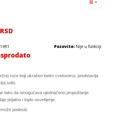
 RSD
1491
Pozovite:
Nije u funkciji
sprodato
ežno roze boji ukrašen belim cvetovima, predstavlja
joj sobi.
iran tako da omogućava ujednačeno propuštanje
aje prijatno i toplo osvetljenje.
 može podesiti.