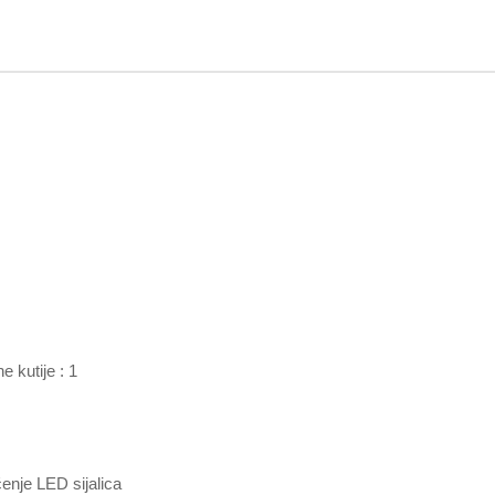
 kutije : 1
ćenje LED sijalica