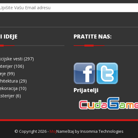
I IDEJE
PRATITE NAS:
cijske vesti (297)
terijer (106)
eje (99)
hitektura (29)
koracija (10)
Prijatelji
sterijer (6)
© Copyright 2026 -
Moj
Nameštaj by
Insomnia Technologies