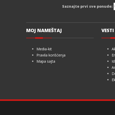
Saznajte prvi sve ponude:
MOJ NAMEŠTAJ
VESTI 
Media-kit
Ak
Pravila korišćenja
En
Mapa sajta
Id
Ar
De
Ek