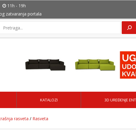
11h - 19h
bog zatvaranja portala
KATALOZI
3D UREĐENJE ENT
rašnja rasveta
/
Rasveta