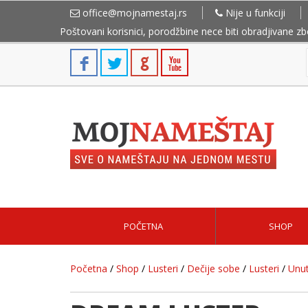
office@mojnamestaj.rs
Nije u funkciji
Poštovani korisnici, porodžbine nece biti obradjivane z
POČETNA
SHOP
Početna
/
Shop
/
Lusteri
/
Dečije sobe
/
Lusteri
/
Unut