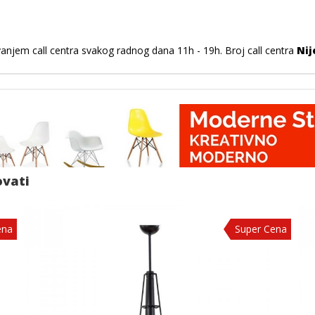
vanjem call centra svakog radnog dana 11h - 19h. Broj call centra
Nij
ovati
ena
Super Cena