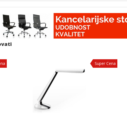
ovati
ena
Super Cena