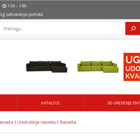
11h - 19h
bog zatvaranja portala
KATALOZI
3D UREĐENJE ENT
rasveta
/
Unutrašnja rasveta
/
Rasveta