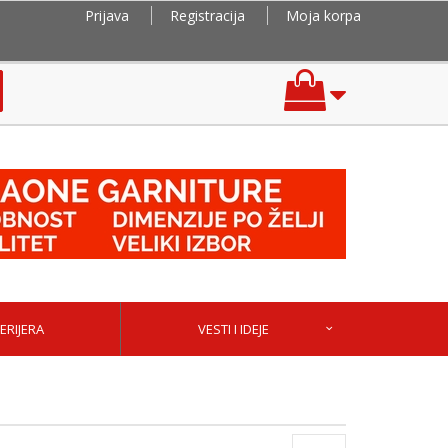
Prijava
Registracija
Moja korpa
ERIJERA
VESTI I IDEJE