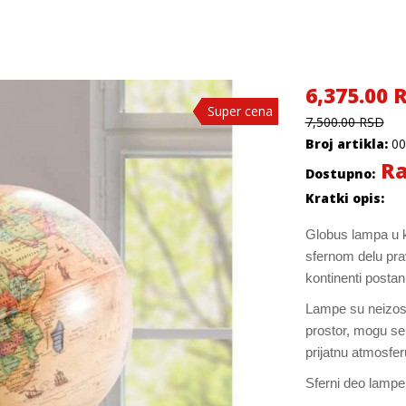
6,375.00 
Super cena
Super cena
Super cena
Super cena
7,500.00 RSD
Broj artikla:
00
Ra
Dostupno:
Kratki opis:
Globus lampa u k
sfernom delu prav
kontinenti postanu
Lampe su neizosta
prostor, mogu se k
prijatnu atmosfer
Sferni deo lamp