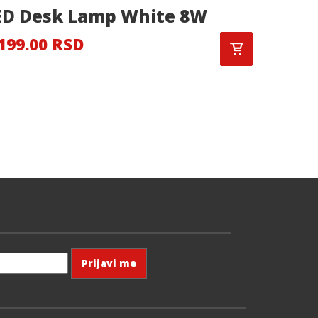
ED Desk Lamp White 8W
DREAM
199.00 RSD
10,115