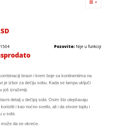
RSD
1504
Pozovite:
Nije u funkciji
sprodato
ombinaciji braon i krem boje sa kontinentima na
i je izbor za dečiju sobu. Kada se lampa uključi
 još izraženiji.
vni detalj u dečijoj sobi. Osim što ulepšavaju
oristiti i kao noćno svetlo, ali i da stvore toplu i
u u sobi.
e može da se okreće.