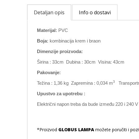
Detaljan opis
Info o dostavi
Materijal:
PVC
Boja:
kombinacija krem i braon
Dimenzije proizvoda:
Širina : 33cm Dubina : 30cm Visina: 43cm
Pakovanje:
3
Težina : 1,36 kg Zapremina : 0,034 m
Transportne
Upustvo za upotrebu :
Električni napon treba da bude između 220 i 240 V
*Proizvod
GLOBUS LAMPA
možete poručiti i pozi