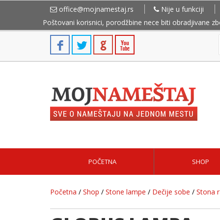
office@mojnamestaj.rs
Nije u funkciji
Poštovani korisnici, porodžbine nece biti obradjivane z
POČETNA
SHOP
Početna
/
Shop
/
Stone lampe
/
Dečije sobe
/
Stona 