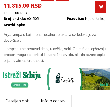
11,815.00 RSD
13,900.00 RSD
Broj artikla:
001505
Pozovite:
Nije u funkciji
Kratki opis:
Arya lampa u boji mente idealno se uklapa uz kolekcije za
devojčice .
Lampe su neizostavni detalj u dečijoj sobi. Osim što ulepšavaju
prostor, mogu se koristiti i kao noćno svetlo, ali i da stvore toplu i
prijatnu atmosferu u sobi.
Detaljan opis
Info o dostavi