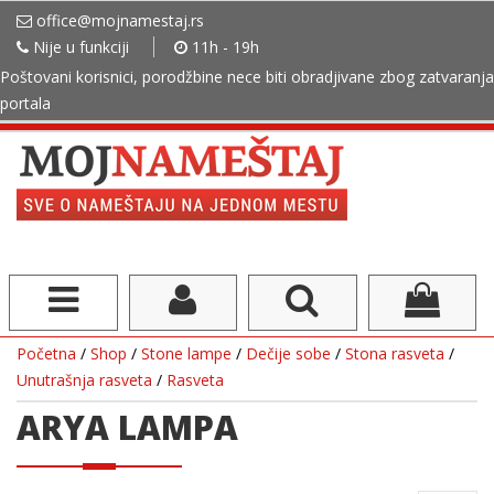
office@mojnamestaj.rs
Nije u funkciji
11h - 19h
Poštovani korisnici, porodžbine nece biti obradjivane zbog zatvaranja
portala
Početna
/
Shop
/
Stone lampe
/
Dečije sobe
/
Stona rasveta
/
Unutrašnja rasveta
/
Rasveta
ARYA LAMPA