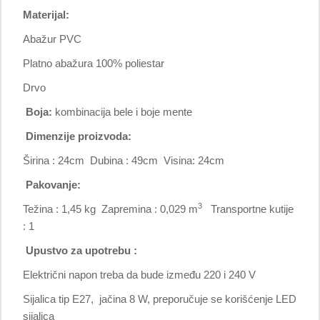
Materijal:
Abažur PVC
Platno abažura 100% poliestar
Drvo
Boja:
kombinacija bele i boje mente
Dimenzije proizvoda:
Širina : 24cm Dubina : 49cm Visina: 24cm
Pakovanje:
3
Težina : 1,45 kg Zapremina : 0,029 m
Transportne kutije
: 1
Upustvo za upotrebu :
Električni napon treba da bude između 220 i 240 V
Sijalica tip E27, jačina 8 W, preporučuje se korišćenje LED
sijalica