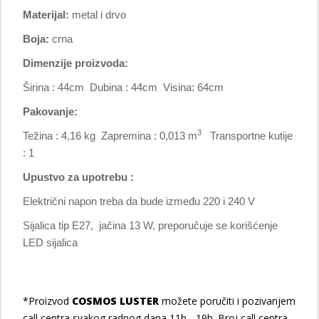
Materijal:
metal i drvo
Boja:
crna
Dimenzije proizvoda:
Širina : 44cm Dubina : 44cm Visina: 64cm
Pakovanje:
3
Težina : 4,16 kg Zapremina : 0,013 m
Transportne kutije
: 1
Upustvo za upotrebu :
Električni napon treba da bude između 220 i 240 V
Sijalica tip E27, jačina 13 W, preporučuje se korišćenje
LED sijalica
*Proizvod
COSMOS LUSTER
možete poručiti i pozivanjem
call centra svakog radnog dana 11h - 19h. Broj call centra