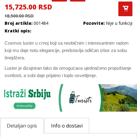
15,725.00 RSD
18,500.00 RSD
Broj artikla:
001484
Pozovite:
Nije u funkciji
Kratki opis:
Cosmos luster u crnoj boji sa neobičnim i interesantnim radom
koji mu daje notu elegancije, predstavlja odličan izbor za sobu
tinejdžera.
Luster je dizajniran tako da omogućava ujednačeno propuštanje
svetlosti, a sobi daje prijatno i toplo osvetljenje.
Detaljan opis
Info o dostavi