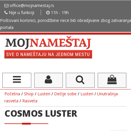
office@mojnamestaj.rs
Nije u funkciji
11h - 19h
Poštovani korisnici, porodžbine nece biti obradjivane zbog zatvaranja
portala
Početna
/
Shop
/
Lusteri
/
Dečije sobe
/
Lusteri
/
Unutrašnja
rasveta
/
Rasveta
COSMOS LUSTER