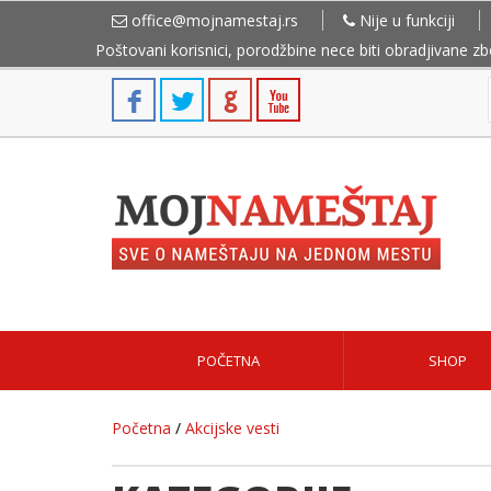
office@mojnamestaj.rs
Nije u funkciji
Poštovani korisnici, porodžbine nece biti obradjivane z
POČETNA
SHOP
Početna
/
Akcijske vesti