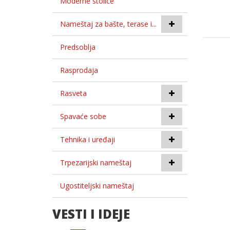
Moderne stolice
Nameštaj za bašte, terase i...
Predsoblja
Rasprodaja
Rasveta
Spavaće sobe
Tehnika i uređaji
Trpezarijski nameštaj
Ugostiteljski nameštaj
VESTI I IDEJE