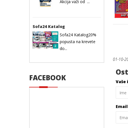
Akcija važi od ...
Sofa24 Katalog
Sofa24 Katalog20%
popusta na krevete
do...
01-10-2
Ost
FACEBOOK
Vaše 
Emai