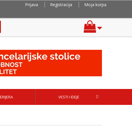
Prijava
Registracija
Moja korpa
ERIJERA
VESTI I IDEJE