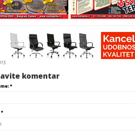
015
avite komentar
ime:
*
l
*