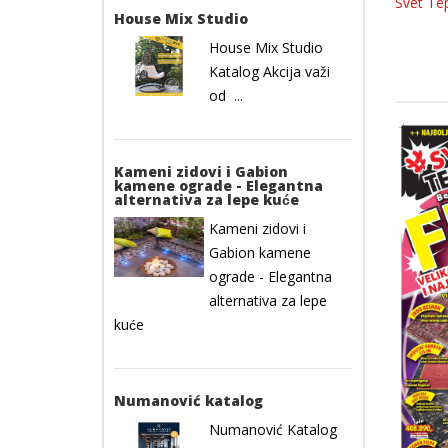
Svet Te
House Mix Studio
House Mix Studio
Katalog Akcija važi
od ...
Kameni zidovi i Gabion
kamene ograde - Elegantna
alternativa za lepe kuće
Kameni zidovi i
Gabion kamene
ograde - Elegantna
alternativa za lepe
kuće
Numanović katalog
Numanović Katalog