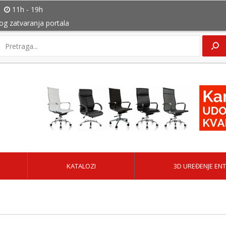
11h - 19h
bog zatvaranja portala
KATALOZI
3D UREĐENJE ENT