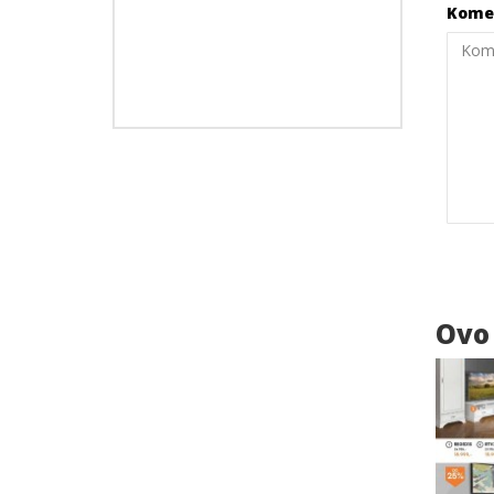
Kome
Ovo