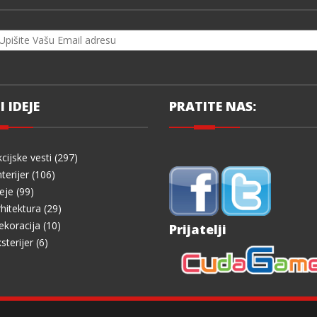
I IDEJE
PRATITE NAS:
cijske vesti (297)
terijer (106)
eje (99)
hitektura (29)
koracija (10)
Prijatelji
sterijer (6)