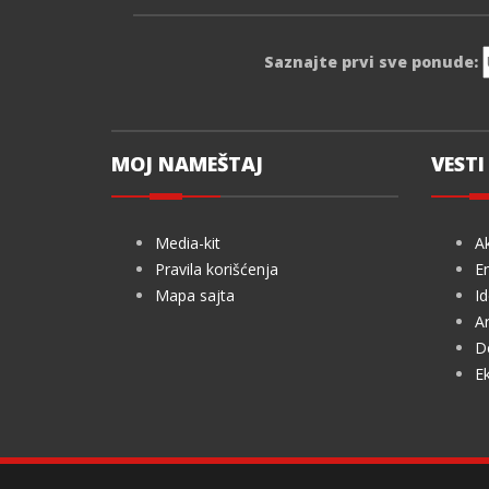
Saznajte prvi sve ponude:
MOJ NAMEŠTAJ
VESTI 
Media-kit
Ak
Pravila korišćenja
En
Mapa sajta
Id
Ar
De
Ek