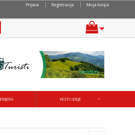
Prijava
Registracija
Moja korpa
ERIJERA
VESTI I IDEJE