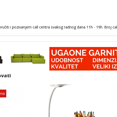
učiti i pozivanjem call centra svakog radnog dana 11h - 19h. Broj ca
ovati
ena