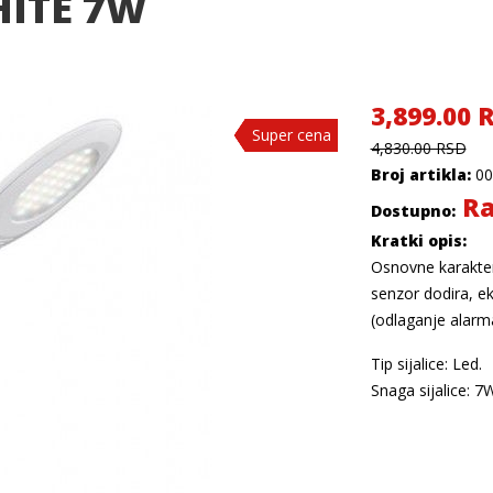
HITE 7W
3,899.00 
Super cena
Super cena
Super cena
Super cena
4,830.00 RSD
Broj artikla:
00
Ra
Dostupno:
Kratki opis:
Osnovne karakteri
senzor dodira, ek
(odlaganje alarm
Tip sijalice: Led.
Snaga sijalice: 7