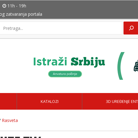
11h - 19h
bog zatvaranja portala
KATALOZI
3D UREĐENJE ENT
/
Rasveta