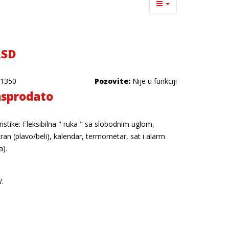
RSD
1350
Pozovite:
Nije u funkciji
sprodato
stike: Fleksibilna " ruka " sa slobodnim uglom,
ran (plavo/beli), kalendar, termometar, sat i alarm
a).
W.