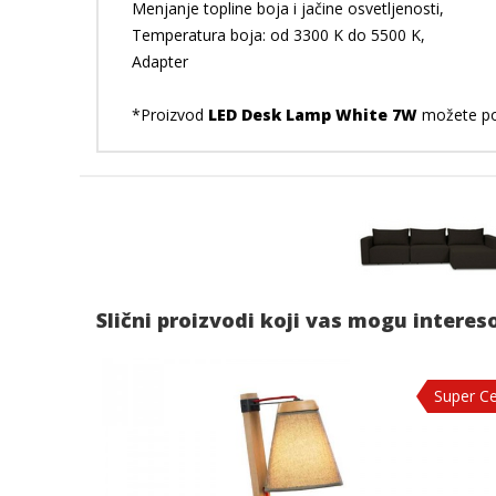
Menjanje topline boja i jačine osvetljenosti,
Temperatura boja: od 3300 K do 5500 K,
Adapter
*Proizvod
LED Desk Lamp White 7W
možete por
Slični proizvodi koji vas mogu interes
Super C