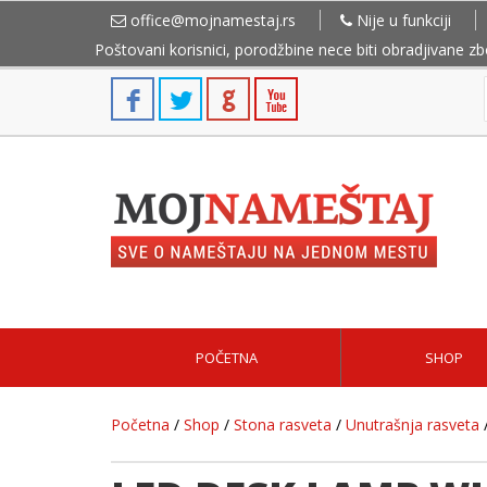
office@mojnamestaj.rs
Nije u funkciji
Poštovani korisnici, porodžbine nece biti obradjivane z
POČETNA
SHOP
Početna
/
Shop
/
Stona rasveta
/
Unutrašnja rasveta