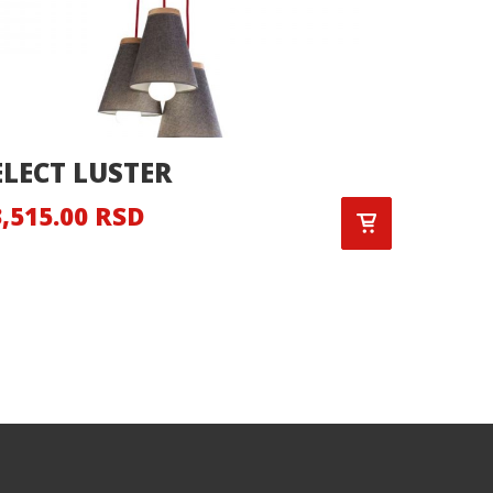
ELECT LUSTER
DARK 
,515.00 RSD
6,375.