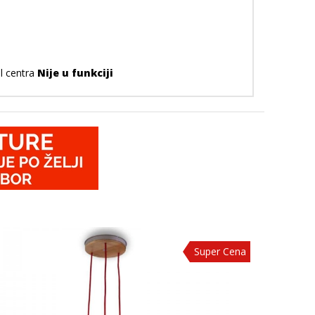
ll centra
Nije u funkciji
Super Cena