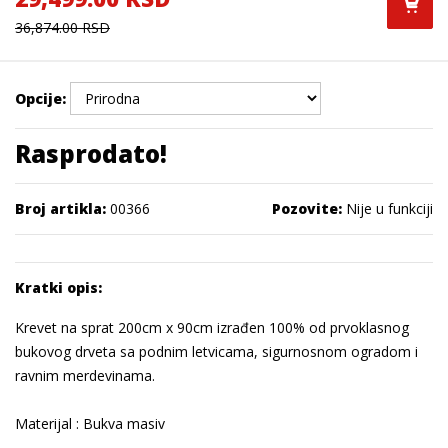
36,874.00 RSD
Opcije:
Rasprodato!
Broj artikla:
00366
Pozovite:
Nije u funkciji
Kratki opis:
Krevet na sprat 200cm x 90cm izrađen 100% od prvoklasnog
bukovog drveta sa podnim letvicama, sigurnosnom ogradom i
ravnim merdevinama.
Materijal : Bukva masiv