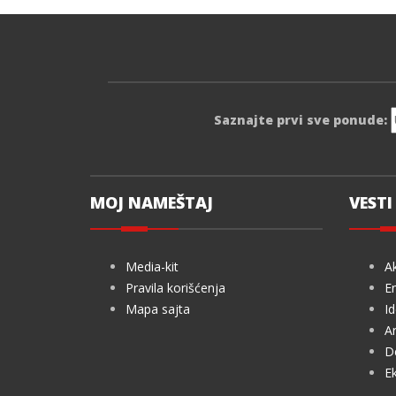
Saznajte prvi sve ponude:
MOJ NAMEŠTAJ
VESTI 
Media-kit
Ak
Pravila korišćenja
En
Mapa sajta
Id
Ar
De
Ek