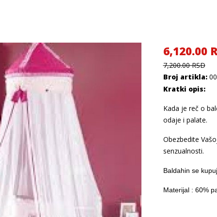
6,120.00 
7,200.00 RSD
Broj artikla:
00
Kratki opis:
Kada je reč o ba
odaje i palate.
Obezbedite Vašoj 
senzualnosti.
Baldahin se kupu
Materijal : 60% p