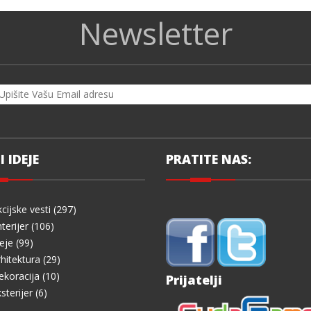
Newsletter
I IDEJE
PRATITE NAS:
cijske vesti (297)
terijer (106)
eje (99)
hitektura (29)
koracija (10)
Prijatelji
sterijer (6)