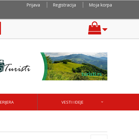
Prijava
Registracija
Moja korpa
ERIJERA
VESTI I IDEJE