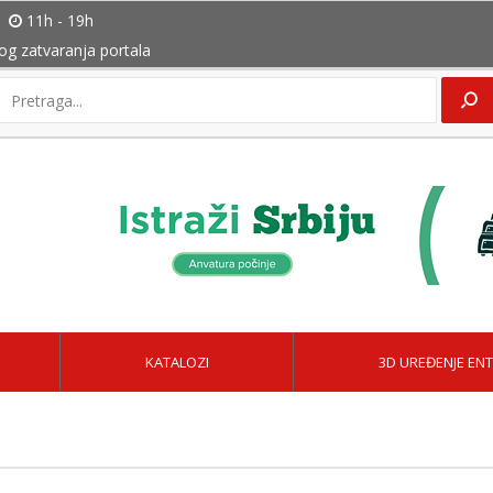
11h - 19h
bog zatvaranja portala
KATALOZI
3D UREĐENJE ENT