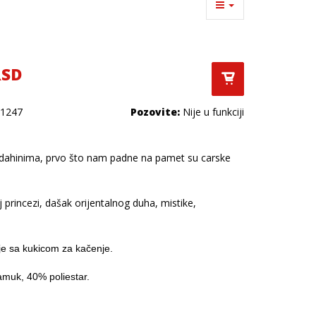
RSD
1247
Pozovite:
Nije u funkciji
ldahinima, prvo što nam padne na pamet su carske
princezi, dašak orijentalnog duha, mistike,
je sa kukicom za kačenje.
amuk, 40% poliestar.