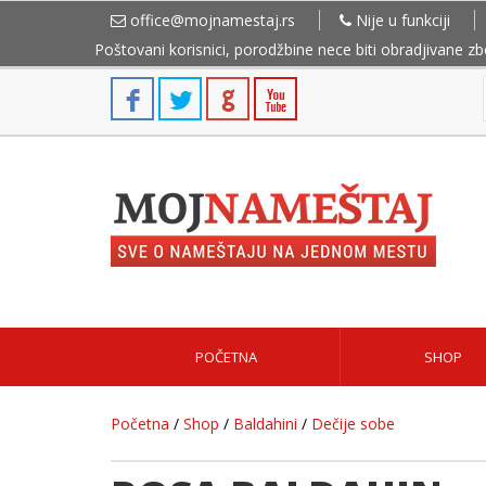
office@mojnamestaj.rs
Nije u funkciji
Poštovani korisnici, porodžbine nece biti obradjivane z
POČETNA
SHOP
Početna
/
Shop
/
Baldahini
/
Dečije sobe