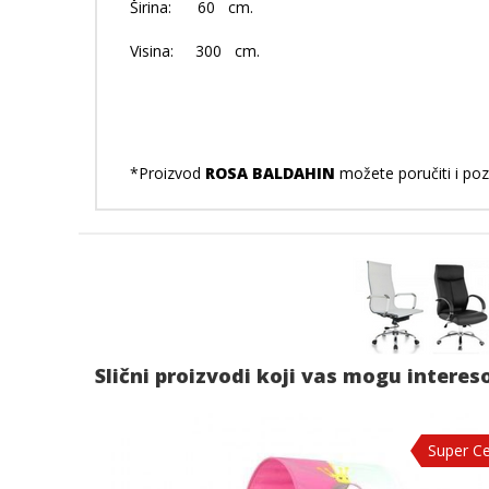
Širina: 60 cm.
Visina: 300 cm.
*Proizvod
ROSA BALDAHIN
možete poručiti i poz
Slični proizvodi koji vas mogu interes
Super C