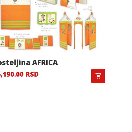
osteljina AFRICA
Sto de
TABLE
,190.00 RSD
4,799.