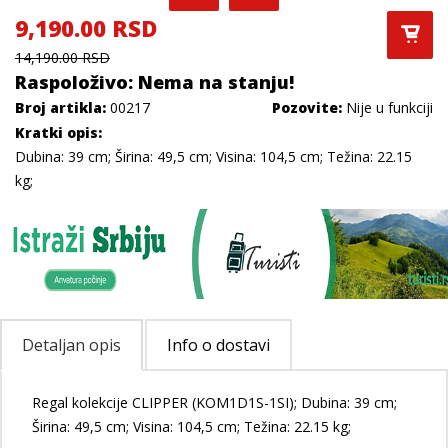
9,190.00 RSD
14,190.00 RSD
Raspoloživo: Nema na stanju!
Broj artikla:
00217
Pozovite:
Nije u funkciji
Kratki opis:
Dubina: 39 cm; Širina: 49,5 cm; Visina: 104,5 cm; Težina: 22.15
kg;
Detaljan opis
Info o dostavi
Regal kolekcije CLIPPER (KOM1D1S-1SI); Dubina: 39 cm;
Širina: 49,5 cm; Visina: 104,5 cm; Težina: 22.15 kg;