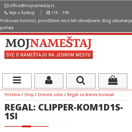
office@mojnamestaj.rs
Nije u funkciji
11h - 19h
Poštovani korisnici, porodžbine nece biti obradjivane zbog zatvaranja
portala
Početna
/
Shop
/
Dnevne sobe
/
Regali za dnevni boravak
REGAL: CLIPPER-KOM1D1S-
1SI