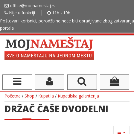
office@mojnamestaj.rs
Nije u funkciji
11h - 19h
Poštovani korisnici, porodžbine nece biti obradjivane zbog zatvaranja
portala
Početna
/
Shop
/
Kupatila
/
Kupatilska galanterija
DRŽAČ ČAŠE DVODELNI