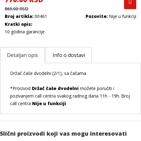
865.00 RSD
Broj artikla:
00461
Pozovite:
Nije u funkciji
Kratki opis:
10 godina garancije
Detaljan opis
Info o dostavi
Držač čaše dvodelni (2/1), sa čašama
*Proizvod
Držač čaše dvodelni
možete poručiti i
pozivanjem call centra svakog radnog dana 11h - 19h. Broj
call centra
Nije u funkciji
Slični proizvodi koji vas mogu interesovati