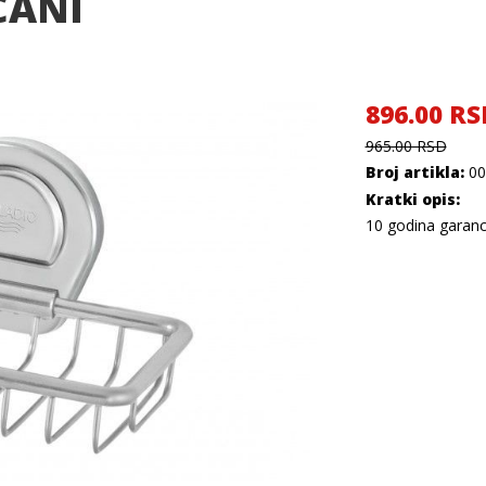
CANI
896.00 RS
965.00 RSD
Broj artikla:
00
Kratki opis:
10 godina garanc