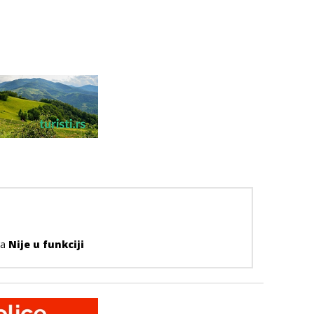
ra
Nije u funkciji