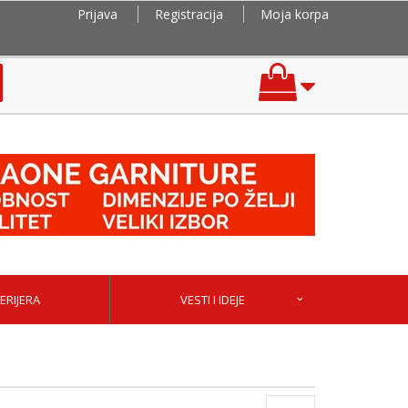
Prijava
Registracija
Moja korpa
ERIJERA
VESTI I IDEJE