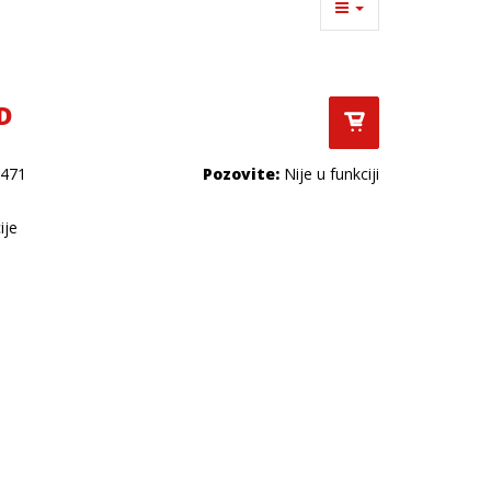
D
471
Pozovite:
Nije u funkciji
ije