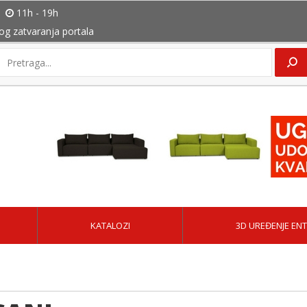
11h - 19h
bog zatvaranja portala
KATALOZI
3D UREĐENJE ENT