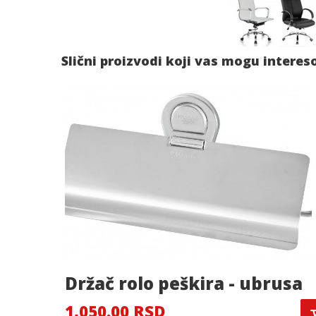
Slični proizvodi koji vas mogu interes
Držač rolo peškira - ubrusa
1,050.00 RSD