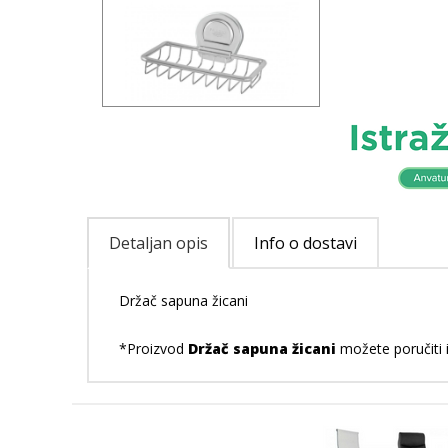
Detaljan opis
Info o dostavi
Držač sapuna žicani
*Proizvod
Držač sapuna žicani
možete poručiti i