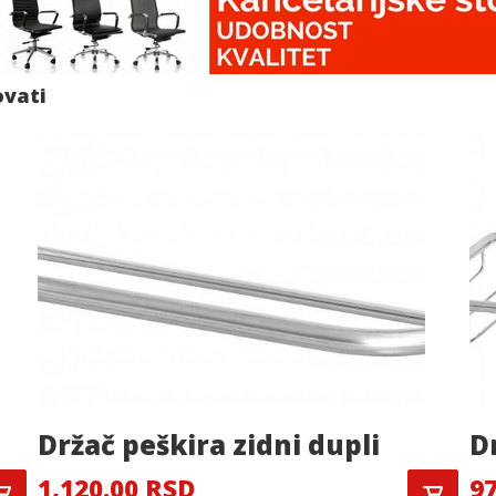
ovati
Držač peškira zidni dupli
D
1,120.00 RSD
9