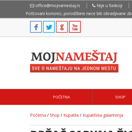
office@mojnamestaj.rs
Nije u funkciji
Poštovani korisnici, porodžbine nece biti obradjivane z
POČETNA
SHOP
Početna
/
Shop
/
Kupatila
/
Kupatilska galanterija