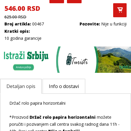
546.00 RSD
625.00 RSD
Broj artikla:
00467
Pozovite:
Nije u funkciji
Kratki opis:
10 godina garancije
Detaljan opis
Info o dostavi
Držač rolo papira horizontalni
*Proizvod
Držač rolo papira horizontalni
možete
poručiti i pozivanjem call centra svakog radnog dana 11h -