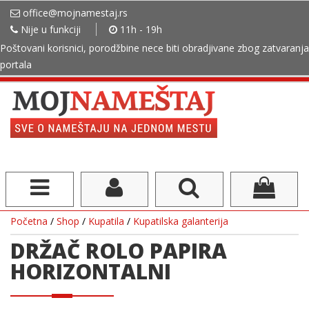
office@mojnamestaj.rs
Nije u funkciji
11h - 19h
Poštovani korisnici, porodžbine nece biti obradjivane zbog zatvaranja
portala
Početna
/
Shop
/
Kupatila
/
Kupatilska galanterija
DRŽAČ ROLO PAPIRA
HORIZONTALNI