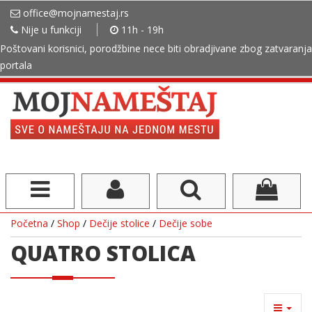
office@mojnamestaj.rs
Nije u funkciji
11h - 19h
Poštovani korisnici, porodžbine nece biti obradjivane zbog zatvaranja
portala
Početna
/
Shop
/
Dečije stolice
/
Dečije sobe
QUATRO STOLICA