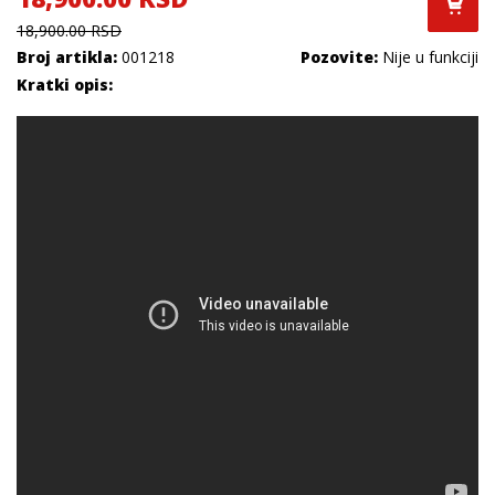
18,900.00 RSD
Broj artikla:
001218
Pozovite:
Nije u funkciji
Kratki opis: