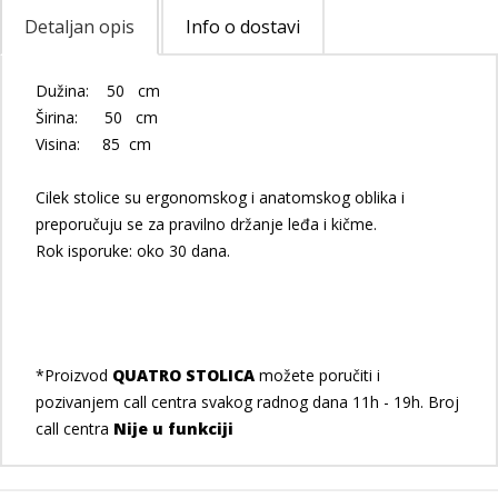
Detaljan opis
Info o dostavi
Dužina: 50 cm
Širina: 50 cm
Visina: 85 cm
Cilek stolice su ergonomskog i anatomskog oblika i
preporučuju se za pravilno držanje leđa i kičme.
Rok isporuke: oko 30 dana.
*Proizvod
QUATRO STOLICA
možete poručiti i
pozivanjem call centra svakog radnog dana 11h - 19h. Broj
call centra
Nije u funkciji