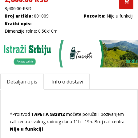
3,400.00 RSD
Broj artikla:
001009
Pozovite:
Nije u funkciji
Kratki opis:
Dimenzije rolne: 0.50x10m
Detaljan opis
Info o dostavi
*Proizvod
TAPETA 932812
možete poručiti i pozivanjem
call centra svakog radnog dana 11h - 19h. Broj call centra
Nije u funkciji