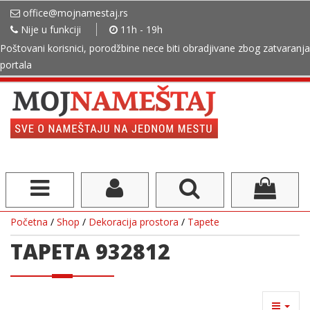
office@mojnamestaj.rs
Nije u funkciji
11h - 19h
Poštovani korisnici, porodžbine nece biti obradjivane zbog zatvaranja
portala
Početna
/
Shop
/
Dekoracija prostora
/
Tapete
TAPETA 932812