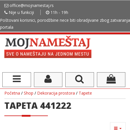
office@mojnamestaj.rs
Nije u funkciji
11h - 19h
Poštovani korisnici, porodžbine nece biti obradjivane zbog zatvaranja
portala
Početna
/
Shop
/
Dekoracija prostora
/
Tapete
TAPETA 441222