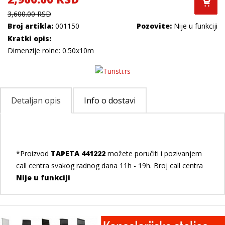
3,600.00 RSD
Broj artikla:
001150
Pozovite:
Nije u funkciji
Kratki opis:
Dimenzije rolne: 0.50x10m
Detaljan opis
Info o dostavi
*Proizvod
TAPETA 441222
možete poručiti i pozivanjem
call centra svakog radnog dana 11h - 19h. Broj call centra
Nije u funkciji