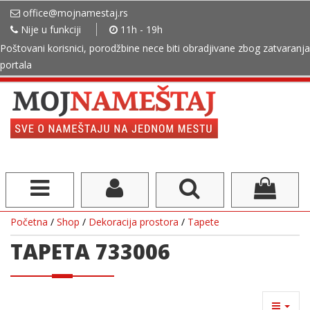
office@mojnamestaj.rs
Nije u funkciji
11h - 19h
Poštovani korisnici, porodžbine nece biti obradjivane zbog zatvaranja
portala
Početna
/
Shop
/
Dekoracija prostora
/
Tapete
TAPETA 733006