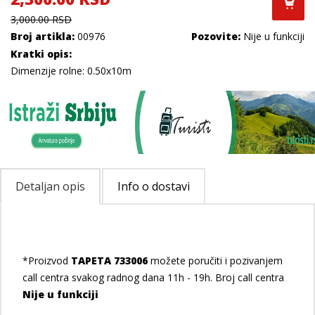
3,000.00 RSD
Broj artikla:
00976
Pozovite:
Nije u funkciji
Kratki opis:
Dimenzije rolne: 0.50x10m
Detaljan opis
Info o dostavi
*Proizvod
TAPETA 733006
možete poručiti i pozivanjem
call centra svakog radnog dana 11h - 19h. Broj call centra
Nije u funkciji