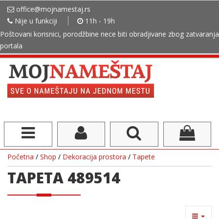
office@mojnamestaj.rs
Nije u funkciji
11h - 19h
Poštovani korisnici, porodžbine nece biti obradjivane zbog zatvaranja
portala
Početna
/
Shop
/
Dekoracija prostora
/
Tapete
TAPETA 489514