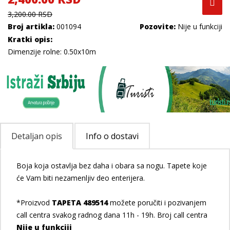
3,200.00 RSD
Broj artikla:
001094
Pozovite:
Nije u funkciji
Kratki opis:
Dimenzije rolne: 0.50x10m
Detaljan opis
Info o dostavi
Boja koja ostavlja bez daha i obara sa nogu. Tapete koje
će Vam biti nezamenljiv deo enterijera.
*Proizvod
TAPETA 489514
možete poručiti i pozivanjem
call centra svakog radnog dana 11h - 19h. Broj call centra
Nije u funkciji