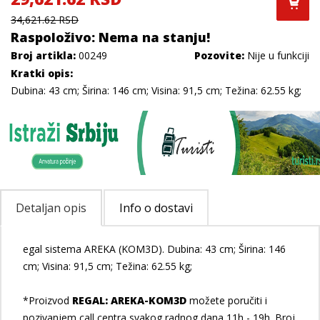
34,621.62 RSD
Raspoloživo: Nema na stanju!
Broj artikla:
00249
Pozovite:
Nije u funkciji
Kratki opis:
Dubina: 43 cm; Širina: 146 cm; Visina: 91,5 cm; Težina: 62.55 kg;
Detaljan opis
Info o dostavi
egal sistema AREKA (KOM3D). Dubina: 43 cm; Širina: 146
cm; Visina: 91,5 cm; Težina: 62.55 kg;
*Proizvod
REGAL: AREKA-KOM3D
možete poručiti i
pozivanjem call centra svakog radnog dana 11h - 19h. Broj