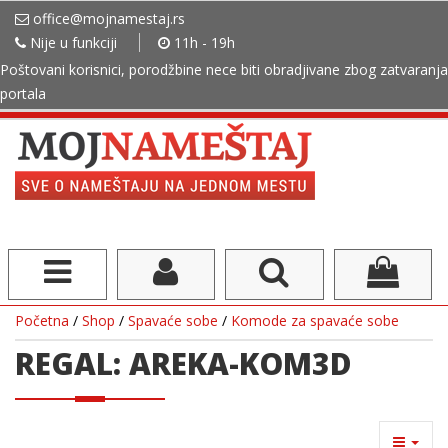
office@mojnamestaj.rs
Nije u funkciji
11h - 19h
Poštovani korisnici, porodžbine nece biti obradjivane zbog zatvaranja
portala
Početna
/
Shop
/
Spavaće sobe
/
Komode za spavaće sobe
REGAL: AREKA-KOM3D