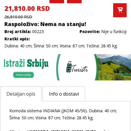
21,810.00 RSD
26,810.00 RSD
Raspoloživo: Nema na stanju!
Broj artikla:
00223
Pozovite:
Nije u funkciji
Kratki opis:
Dubina: 40 cm; Širina: 50 cm; Visina: 87 cm; Težina: 28.45 kg;
Detaljan opis
Info o dostavi
Komoda sistema INDIANA (JKOM 4S/50). Dubina: 40 cm;
Širina: 50 cm; Visina: 87 cm; Težina: 28.45 kg;