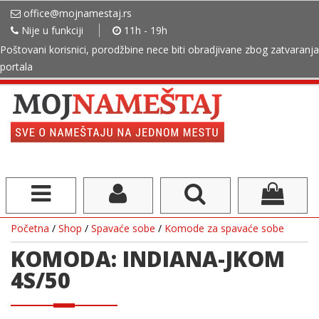
office@mojnamestaj.rs
Nije u funkciji
11h - 19h
Poštovani korisnici, porodžbine nece biti obradjivane zbog zatvaranja
portala
Početna
/
Shop
/
Spavaće sobe
/
Komode za spavaće sobe
KOMODA: INDIANA-JKOM
4S/50