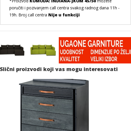
*Proizvod
KOMODA: INDIANA-JKOM 4S/50
možete
poručiti i pozivanjem call centra svakog radnog dana 11h -
19h. Broj call centra
Nije u funkciji
Slični proizvodi koji vas mogu interesovati