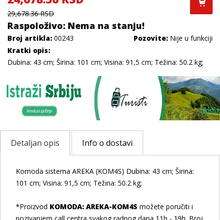
29,678.36 RSD
Raspoloživo: Nema na stanju!
Broj artikla:
00243
Pozovite:
Nije u funkciji
Kratki opis:
Dubina: 43 cm; Širina: 101 cm; Visina: 91,5 cm; Težina: 50.2 kg;
Detaljan opis
Info o dostavi
Komoda sistema AREKA (KOM4S) Dubina: 43 cm; Širina:
101 cm; Visina: 91,5 cm; Težina: 50.2 kg;
*Proizvod
KOMODA: AREKA-KOM4S
možete poručiti i
pozivanjem call centra svakog radnog dana 11h - 19h. Broj