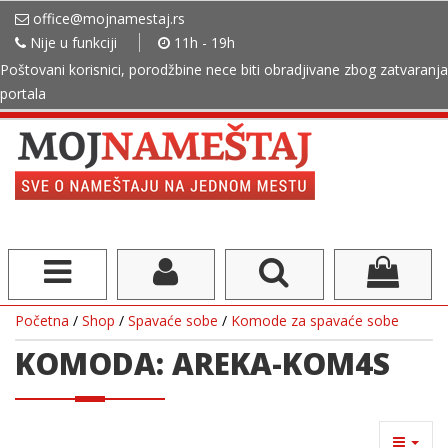
office@mojnamestaj.rs
Nije u funkciji
11h - 19h
Poštovani korisnici, porodžbine nece biti obradjivane zbog zatvaranja
portala
Početna
/
Shop
/
Spavaće sobe
/
Komode za spavaće sobe
KOMODA: AREKA-KOM4S