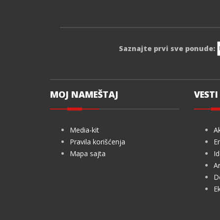
Saznajte prvi sve ponude:
MOJ NAMEŠTAJ
VESTI 
Media-kit
Ak
Pravila korišćenja
En
Mapa sajta
Id
Ar
De
Ek