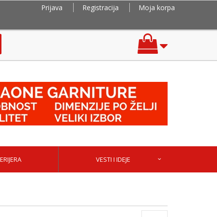
Prijava
Registracija
Moja korpa
ERIJERA
VESTI I IDEJE