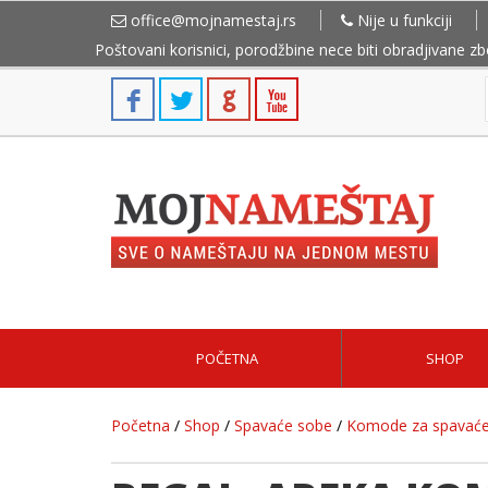
office@mojnamestaj.rs
Nije u funkciji
Poštovani korisnici, porodžbine nece biti obradjivane z
POČETNA
SHOP
Početna
/
Shop
/
Spavaće sobe
/
Komode za spavaće