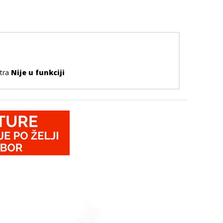
ntra
Nije u funkciji