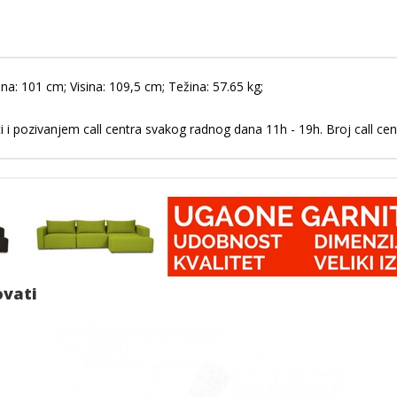
a: 101 cm; Visina: 109,5 cm; Težina: 57.65 kg;
 i pozivanjem call centra svakog radnog dana 11h - 19h. Broj call ce
ovati