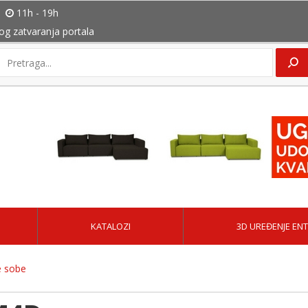
11h - 19h
bog zatvaranja portala
KATALOZI
3D UREĐENJE ENT
 sobe