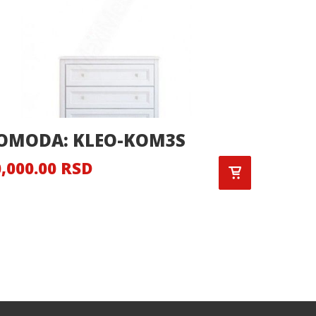
OMODA: KLEO-KOM3S
KOMOD
,000.00 RSD
9,324.