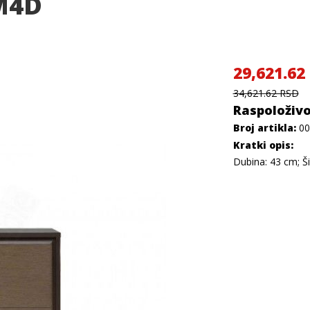
M4D
29,621.62
34,621.62 RSD
Raspoloživo
Broj artikla:
00
Kratki opis:
Dubina: 43 cm; Ši