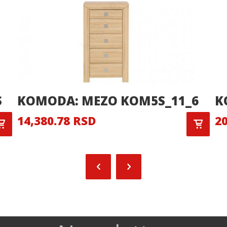
S
KOMODA: MEZO KOM5S_11_6
K
14,380.78 RSD
20