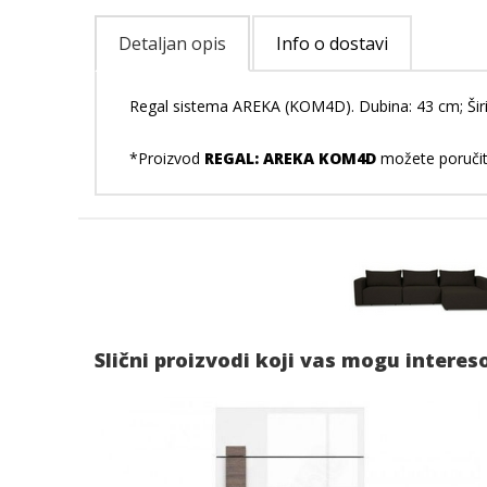
Detaljan opis
Info o dostavi
Regal sistema AREKA (KOM4D). Dubina: 43 cm; Širin
*Proizvod
REGAL: AREKA KOM4D
možete poručiti
Slični proizvodi koji vas mogu interes