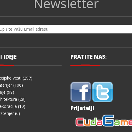
Newsletter
I IDEJE
PRATITE NAS:
cijske vesti (297)
terijer (106)
eje (99)
hitektura (29)
koracija (10)
Prijatelji
sterijer (6)