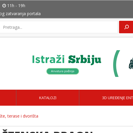
11h - 19h
bog zatvaranja portala
KATALOZI
3D UREĐENJE ENT
e, terase i dvorišta