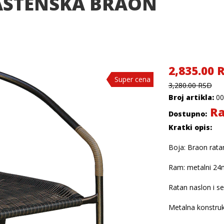
AŠTENSKA BRAON
2,835.00 
Super cena
Super cena
Super cena
3,280.00 RSD
Broj artikla:
00
Ra
Dostupno:
Kratki opis:
Boja: Braon rat
Ram: metalni 2
Ratan naslon i se
Metalna konstruk