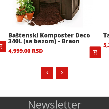
Baštenski Komposter Deco
T
340L (sa bazom) - Braon
5,
4,999.00 RSD
Newsletter