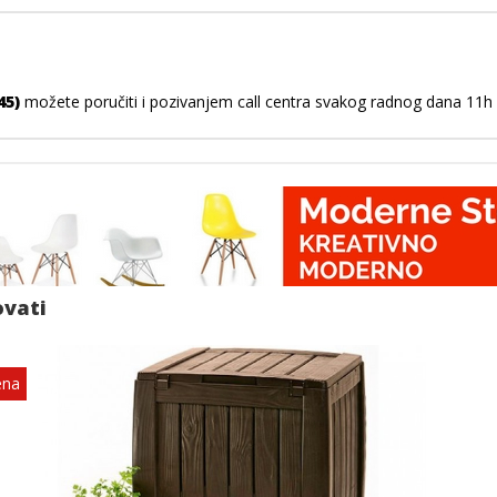
45)
možete poručiti i pozivanjem call centra svakog radnog dana 11h -
ovati
ena