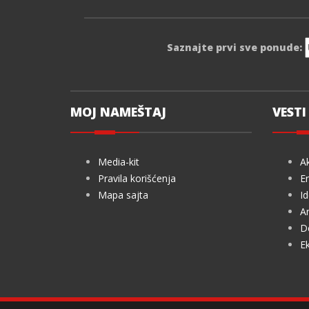
Saznajte prvi sve ponude:
MOJ NAMEŠTAJ
VESTI 
Media-kit
Ak
Pravila korišćenja
En
Mapa sajta
Id
Ar
De
Ek