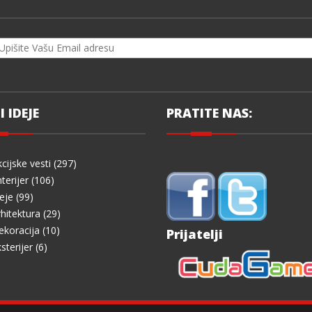
I IDEJE
PRATITE NAS:
cijske vesti (297)
terijer (106)
eje (99)
hitektura (29)
koracija (10)
Prijatelji
sterijer (6)