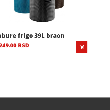
abure frigo 39L braon
Ljulja
(1560)
249.00 RSD
26,750