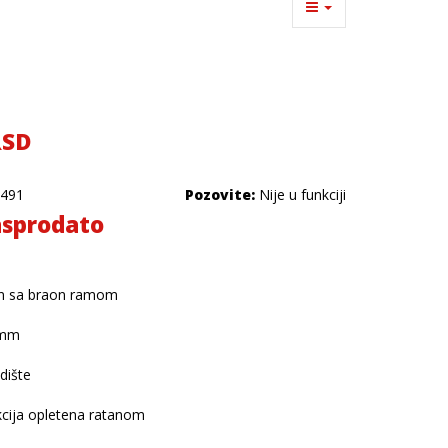
RSD
491
Pozovite:
Nije u funkciji
sprodato
an sa braon ramom
4mm
dište
cija opletena ratanom