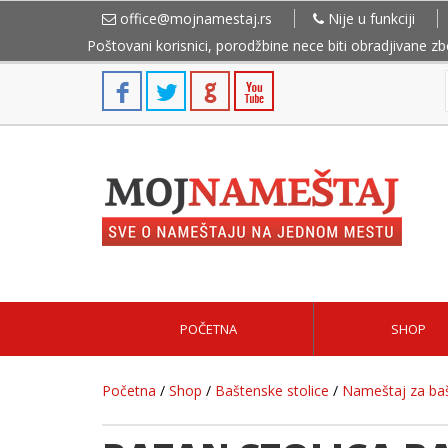
office@mojnamestaj.rs
Nije u funkciji
Poštovani korisnici, porodžbine nece biti obradjivane z
POČETNA
SHOP
Početna
/
Shop
/
Baštenske stolice
/
Nameštaj za bašt