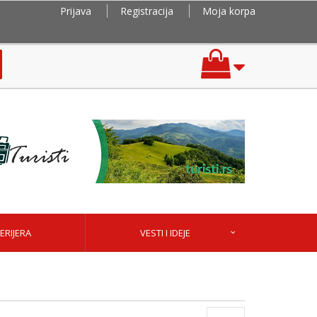
Prijava
Registracija
Moja korpa
ERIJERA
VESTI I IDEJE