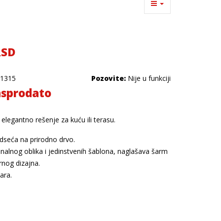
RSD
1315
Pozovite:
Nije u funkciji
sprodato
 elegantno rešenje za kuću ili terasu.
dseća na prirodno drvo.
nalnog oblika i jedinstvenih šablona, naglašava šarm
rnog dizajna.
tara.