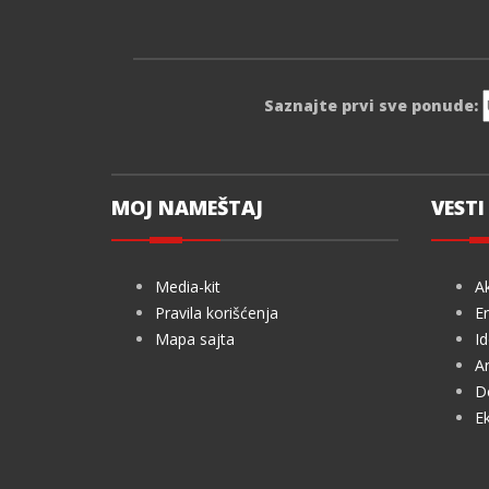
Saznajte prvi sve ponude:
MOJ NAMEŠTAJ
VESTI 
Media-kit
Ak
Pravila korišćenja
En
Mapa sajta
Id
Ar
De
Ek