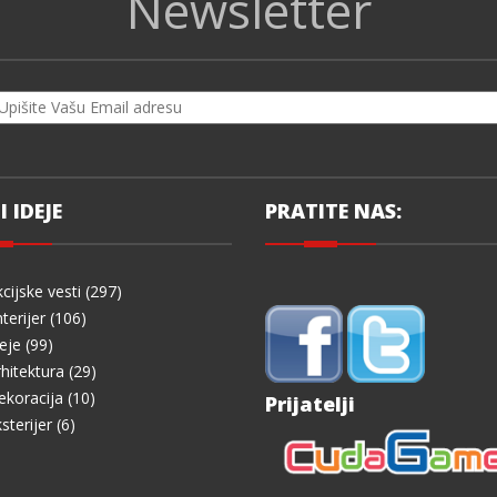
Newsletter
I IDEJE
PRATITE NAS:
cijske vesti (297)
terijer (106)
eje (99)
hitektura (29)
koracija (10)
Prijatelji
sterijer (6)