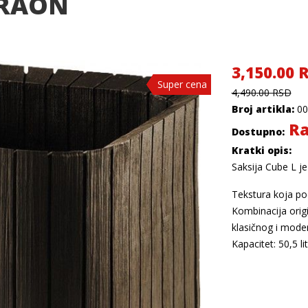
BRAON
3,150.00 
Super cena
Super cena
Super cena
Super cena
4,490.00 RSD
Broj artikla:
00
Ra
Dostupno:
Kratki opis:
Saksija Cube L je
Tekstura koja po
Kombinacija origi
klasičnog i mode
Kapacitet: 50,5 li