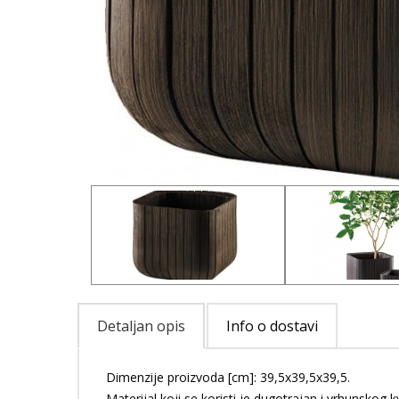
Detaljan opis
Info o dostavi
Dimenzije proizvoda [cm]: 39,5x39,5x39,5.
Materijal koji se koristi je dugotrajan i vrhunskog kv