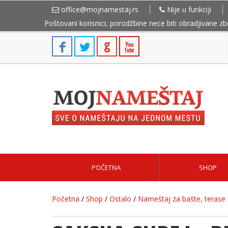
office@mojnamestaj.rs
Nije u funkciji
Poštovani korisnici, porodžbine nece biti obradjivane z
POČETNA
SHOP
Početna
/
Shop
/
Ostalo
/
Nameštaj za bašte, terase i