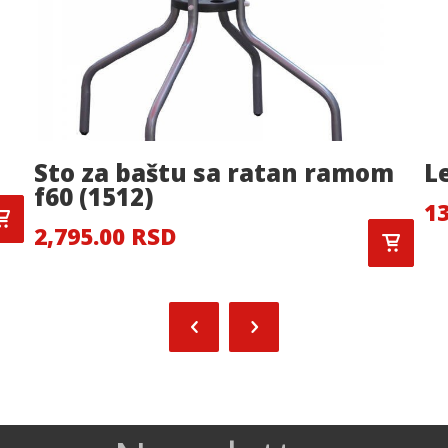
Sto za baštu sa ratan ramom
L
f60 (1512)
13
2,795.00 RSD