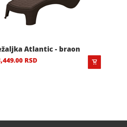
ežaljka Atlantic - braon
Bašte
,449.00 RSD
45,999