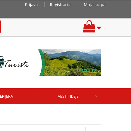
Prijava
Registracija
Moja korpa
ERIJERA
VESTI I IDEJE