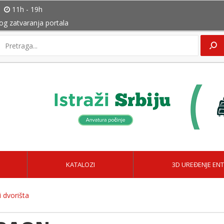
11h - 19h
bog zatvaranja portala
KATALOZI
3D UREĐENJE ENT
 dvorišta