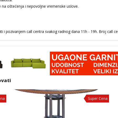
je na oštećenja i nepovoljne vremenske uslove.
i i pozivanjem call centra svakog radnog dana 11h - 19h. Broj call c
ovati
ena
Super Cena