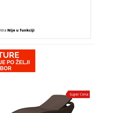
entra
Nije u funkciji
Super Cena