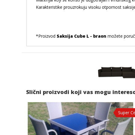
Karakteristike prouzrokuju visoku otpornost saksi
*Proizvod
Saksija Cube L - braon
možete poručit
Slični proizvodi koji vas mogu interes
Super C