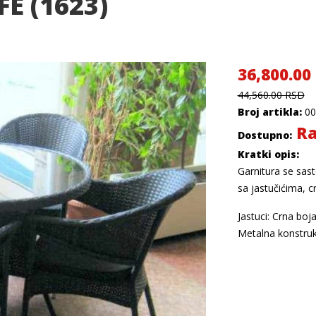
E (1623)
36,800.00
44,560.00 RSD
Broj artikla:
00
Ra
Dostupno:
Kratki opis:
Garnitura se sast
sa jastučićima, c
Jastuci: Crna boj
Metalna konstruk