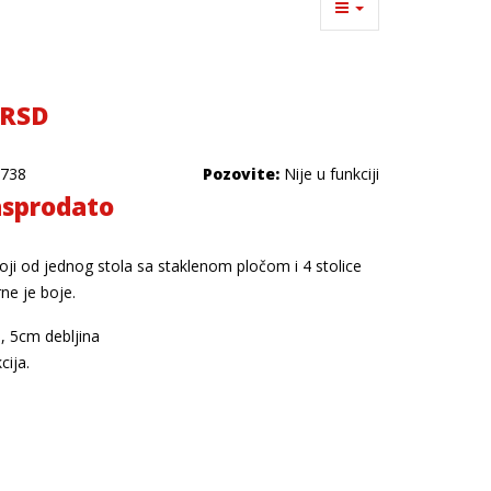
 RSD
738
Pozovite:
Nije u funkciji
sprodato
oji od jednog stola sa staklenom pločom i 4 stolice
rne je boje.
a, 5cm debljina
cija.