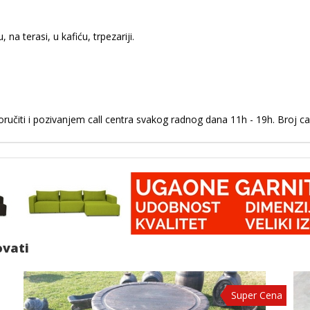
u, na terasi, u kafiću, trpezariji.
ručiti i pozivanjem call centra svakog radnog dana 11h - 19h. Broj ca
ovati
Super Cena