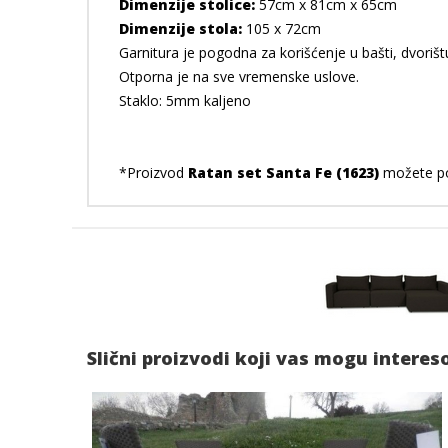
Dimenzije stolice:
57cm x 81cm x 65cm
Dimenzije stola:
105 x 72cm
Garnitura je pogodna za korišćenje u bašti, dvorišt
Otporna je na sve vremenske uslove.
Staklo: 5mm kaljeno
*Proizvod
Ratan set Santa Fe (1623)
možete po
Slični proizvodi koji vas mogu interes