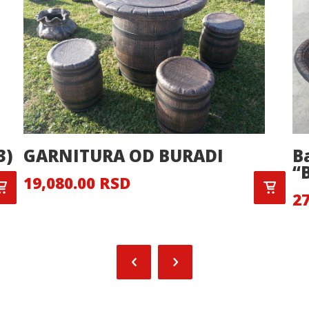
3)
GARNITURA OD BURADI
B
“
19,080.00 RSD
27