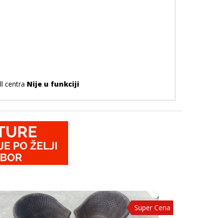
ll centra
Nije u funkciji
Super Cena