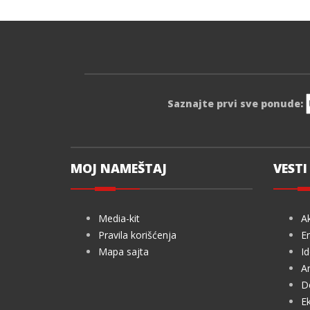
Saznajte prvi sve ponude:
MOJ NAMEŠTAJ
VESTI 
Media-kit
Ak
Pravila korišćenja
En
Mapa sajta
Id
Ar
De
Ek