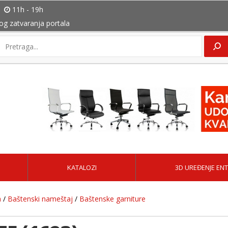
11h - 19h
bog zatvaranja portala
KATALOZI
3D UREĐENJE ENT
a
/
Baštenski nameštaj
/
Baštenske garniture