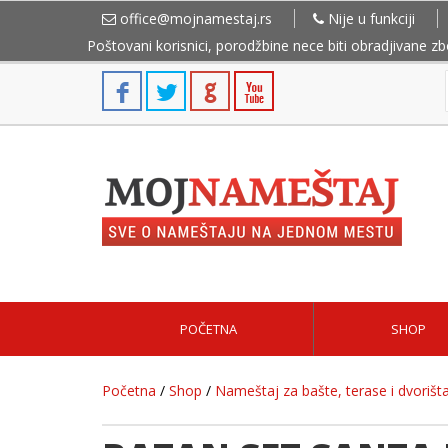
office@mojnamestaj.rs
Nije u funkciji
Poštovani korisnici, porodžbine nece biti obradjivane z
POČETNA
SHOP
Početna
/
Shop
/
Nameštaj za bašte, terase i dvorišt