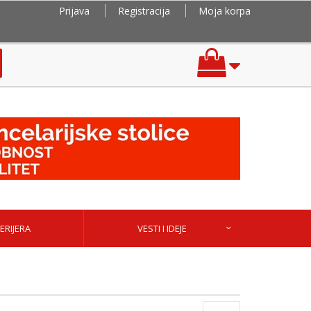
Prijava
Registracija
Moja korpa
ERIJERA
VESTI I IDEJE