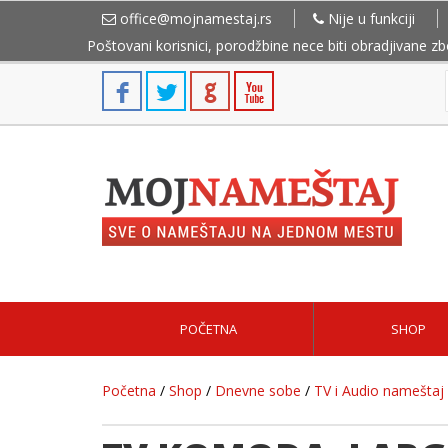
office@mojnamestaj.rs
Nije u funkciji
Poštovani korisnici, porodžbine nece biti obradjivane z
POČETNA
SHOP
Početna
/
Shop
/
Dnevne sobe
/
TV i Audio nameštaj