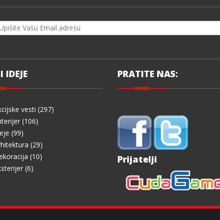
I IDEJE
PRATITE NAS:
cijske vesti (297)
terijer (106)
eje (99)
hitektura (29)
koracija (10)
Prijatelji
sterijer (6)