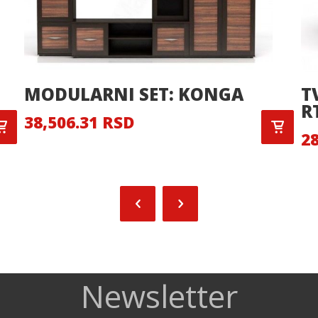
MODULARNI SET: KONGA
T
R
38,506.31 RSD
28
Newsletter