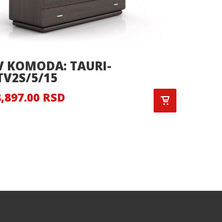
V KOMODA: TAURI-
TV KO
TV2S/5/15
16,051
,897.00 RSD