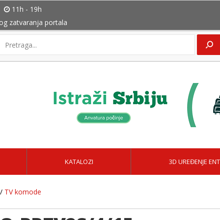
11h - 19h
bog zatvaranja portala
KATALOZI
3D UREĐENJE ENT
/
TV komode