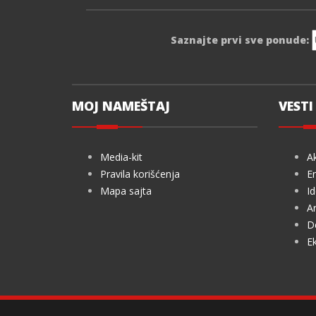
Saznajte prvi sve ponude:
MOJ NAMEŠTAJ
VESTI 
Media-kit
Ak
Pravila korišćenja
En
Mapa sajta
Id
Ar
De
Ek