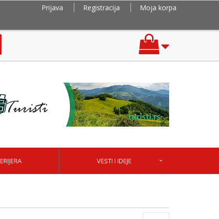
Prijava
Registracija
Moja korpa
ERIJERA
VESTI I IDEJE