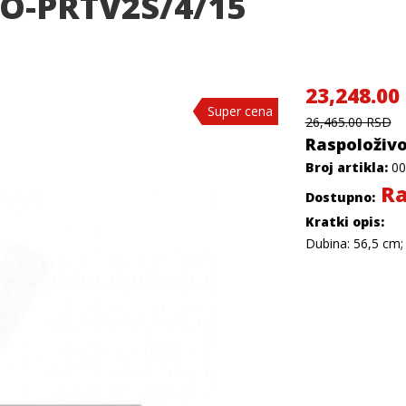
O-PRTV2S/4/15
23,248.00
Super cena
Super cena
Super cena
26,465.00 RSD
Raspoloživo
Broj artikla:
00
Ra
Dostupno:
Kratki opis:
Dubina: 56,5 cm; 