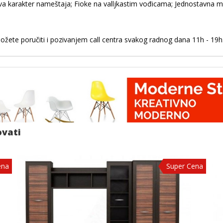
a karakter nameštaja; Fioke na valljkastim vođicama; Jednostavna mon
žete poručiti i pozivanjem call centra svakog radnog dana 11h - 19h.
ovati
ena
Super Cena