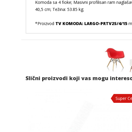
Komoda sa 4 fioke; Masivni profilisan ram naglašav
40,5 cm; Težina: 53.85 kg;
*Proizvod
TV KOMODA: LARGO-PRTV2S/4/15
mo
Slični proizvodi koji vas mogu interes
Super C