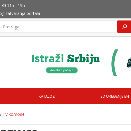
11h - 19h
bog zatvaranja portala
KATALOZI
3D UREĐENJE ENT
/
TV komode