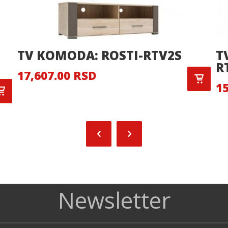
TV KOMODA: ROSTI-RTV2S
T
R
17,607.00 RSD
15
Newsletter