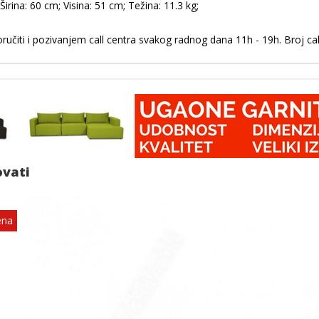
rina: 60 cm; Visina: 51 cm; Težina: 11.3 kg;
učiti i pozivanjem call centra svakog radnog dana 11h - 19h. Broj ca
ovati
ena