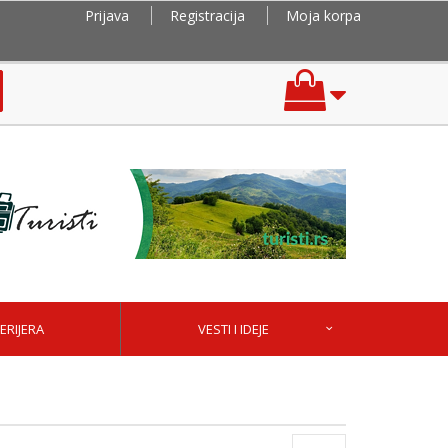
Prijava
Registracija
Moja korpa
ERIJERA
VESTI I IDEJE