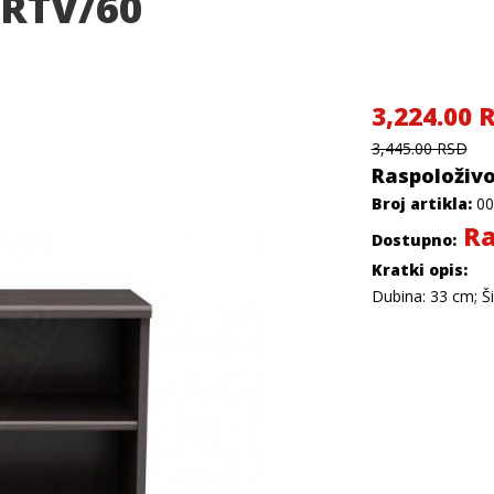
RTV/60
3,224.00 
3,445.00 RSD
Raspoloživo
Broj artikla:
00
Ra
Dostupno:
Kratki opis:
Dubina: 33 cm; Ši