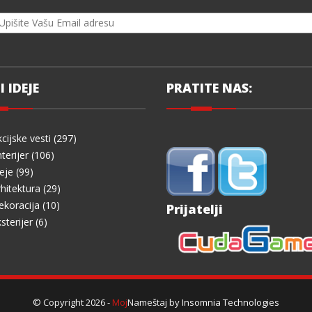
I IDEJE
PRATITE NAS:
cijske vesti (297)
terijer (106)
eje (99)
hitektura (29)
koracija (10)
Prijatelji
sterijer (6)
© Copyright 2026 -
Moj
Nameštaj by
Insomnia Technologies