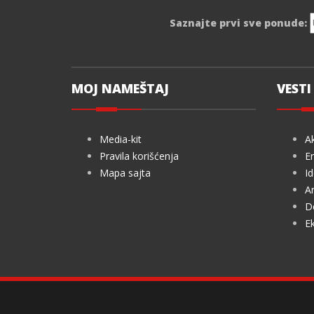
Saznajte prvi sve ponude:
MOJ NAMEŠTAJ
VESTI 
Media-kit
Ak
Pravila korišćenja
En
Mapa sajta
Id
Ar
De
Ek