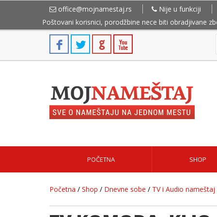
office@mojnamestaj.rs
Nije u funkciji
Poštovani korisnici, porodžbine nece biti obradjivane z
POČETNA
SHOP
Početna
/
Shop
/
Dnevne sobe
/
TV i Audio nameštaj