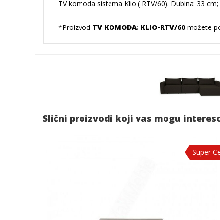
TV komoda sistema Klio ( RTV/60). Dubina: 33 cm; Ši
*Proizvod
TV KOMODA: KLIO-RTV/60
možete por
Slični proizvodi koji vas mogu interes
Super C